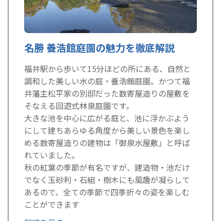
名勝 養浩館庭園の魅力を徹底解説
福井駅から歩いて15分ほどの所にある、自然と
調和した美しい水の庭・養浩館庭園。かつて福
井藩主松平家の別邸だった数寄屋造りの屋敷を
そなえる回遊式林泉庭園です。
大きな池を中心に広がる庭と、池に浮かぶよう
にして建ちあらゆる角度から美しい景色を楽し
める数寄屋造りの建物は「御泉水屋敷」と呼ば
れていました。
秋の紅葉の季節が有名ですが、建造物・池だけ
でなく玉砂利・石組・樹木にも風趣が凝らして
あるので、全ての季節で四季折々の姿を楽しむ
ことができます