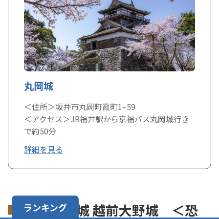
丸岡城
＜住所＞坂井市丸岡町霞町1−59
＜アクセス＞JR福井駅から京福バス丸岡城行き
で約50分
詳細を見る
天空の城 越前大野城 ＜恐
ランキング