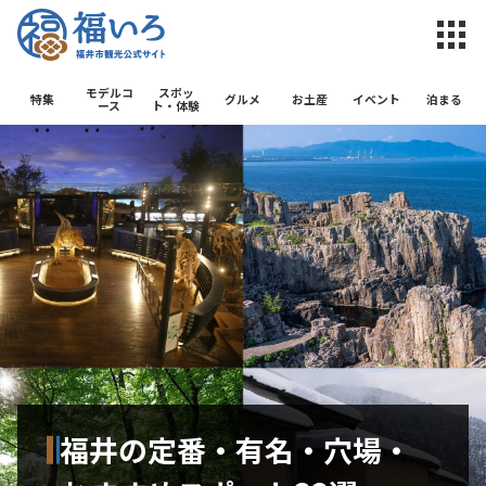
福井市観光公
モデルコ
スポッ
特集
グルメ
お土産
イベント
泊まる
ース
ト・体験
福井の定番・有名・穴場・