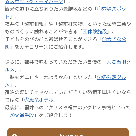
るスポットやテーマパーク
」、
観光の道中に立ち寄りたい景勝地などの「
③穴場スポッ
ト
」、
福井の「越前和紙」や「越前打刃物」といった伝統工芸や
ものづくりに触れることができる「
④体験施設
」、
子どもをのびのびと遊ばせることができる「
⑤大きな公
園
」をカテゴリー別にご紹介します。
さらに、福井で味わっていただきたい自慢の「
⑥ご当地グ
ルメ」
、
「越前ガニ」や「水ようかん」といった「
⑦冬限定グル
メ
」、
宿泊の際にチェックしていただきたい恐竜王国ふくいなら
ではの「
⑧恐竜ホテル
」
最後に、福井へのアクセスや福井のアクセス事情といった
「
⑨交通手段
」をご紹介します。