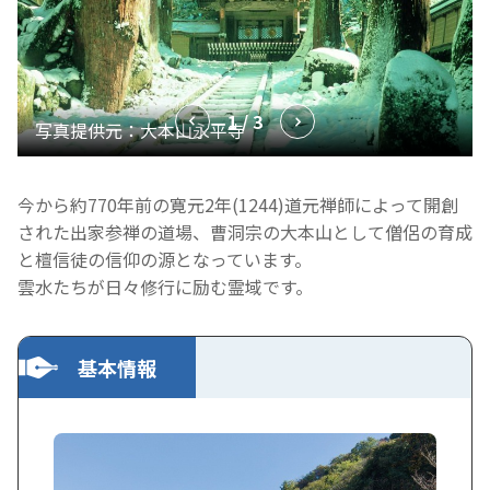
1 / 3
今から約770年前の寛元2年(1244)道元禅師によって開創
された出家参禅の道場、曹洞宗の大本山として僧侶の育成
と檀信徒の信仰の源となっています。
雲水たちが日々修行に励む霊域です。
基本情報