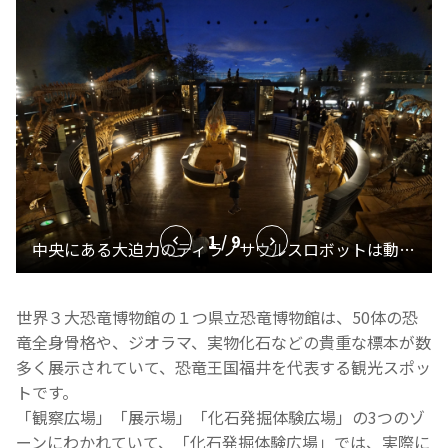
1 / 9
世界３大恐竜博物館の１つ県立恐竜博物館は、50体の恐
竜全身骨格や、ジオラマ、実物化石などの貴重な標本が数
多く展示されていて、恐竜王国福井を代表する観光スポッ
トです。
「観察広場」「展示場」「化石発掘体験広場」の3つのゾ
ーンにわかれていて、「化石発掘体験広場」では、実際に