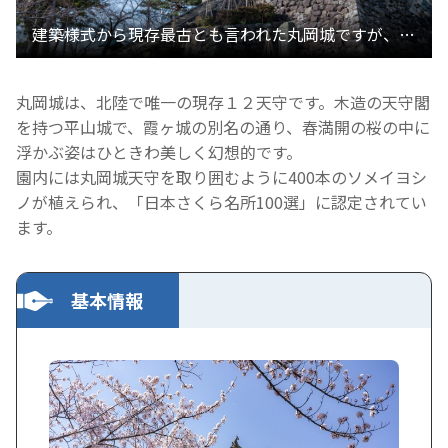
丸岡城は、北陸で唯一の現存１２天守です。木造の天守閣
を持つ平山城で、霞ヶ城の別名の通り、春満開の桜の中に
浮かぶ姿はひときわ美しく幻想的です。
園内には丸岡城天守を取り囲むように400本のソメイヨシ
ノが植えられ、「日本さくら名所100選」に認定されてい
ます。
基本情報