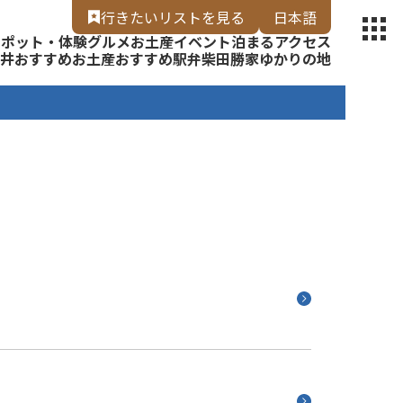
【福いろ】
行きたいリスト
を見る
日本語
スポット・体験
グルメ
お土産
イベント
泊まる
アクセス
English
井
おすすめお土産
おすすめ駅弁
柴田勝家ゆかりの地