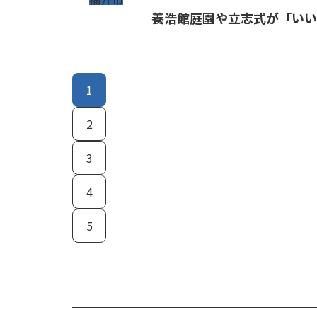
養浩館庭園や立志式が「いい
1
2
3
4
5