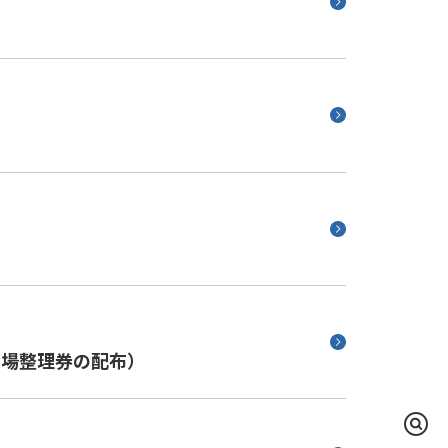
入場整理券の配布）
検
索