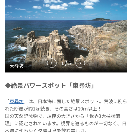
1 / 5
◆絶景パワースポット「東尋坊」
「
東尋坊
」は、日本海に面した絶景スポット。荒波に削ら
れた断崖が約1㎞続き、その高さは20ｍ以上！
国の天然記念物で、規模の大きさから「世界3大柱状節
理」に認定されています。視界を遮るものが一切なく、日
本海に沈みゆく夕陽は息を飲む美しさ。