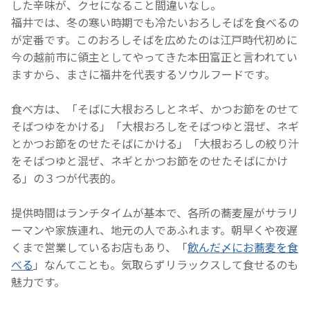
した辛味が、クセになること間違いなし。
福井では、冬の寒い時期でも冷たいおろしそばを食べるの
が定番です。このおろしそばを広めたのは江戸時代初めに
今の越前市に領主としてやってきた本田富正と言われてい
ますから、まさに福井を代表するソウルフードです。
食べ方は、「そばに大根おろしとネギ、かつお節をのせて
そばつゆをかける」「大根おろしをそばつゆと混ぜ、ネギ
とかつお節をのせたそばにかける」「大根おろしの絞り汁
をそばつゆと混ぜ、ネギとかつお節をのせたそばにかけ
る」の３つが代表的。
提供時間はランチタイムが基本で、各所の蕎麦屋がサラリ
ーマンや家族連れ、地元の人であふれます。朝早くや夜遅
くまで営業しているお店もあり、「
飲んだ〆にお蕎麦を食
べる
」なんてことも。気取らずリラックスして食せるのも
魅力です。