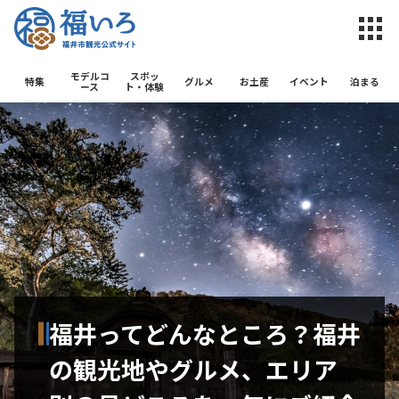
福井市観光公
モデルコ
スポッ
特集
グルメ
お土産
イベント
泊まる
ース
ト・体験
福井ってどんなところ？福井
の観光地やグルメ、エリア