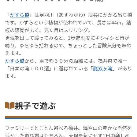
「
かずら橋
」は足羽川（あすわがわ）渓谷にかかる吊り橋
です。かずらという植物が使われていて、長さは44m。踏
板の感覚が広く、見た目はスリリング。
勇気を出して渡ってみると、1歩進む度にキシキシと音が
鳴り、ゆらゆら揺れるので、ちょっとした冒険気分も味わ
えます。
かずら橋
から、車で約３０分の距離には、福井県で唯一
「日本の滝１００選」に選ばれている「
龍双ヶ滝
」があり
ます。
親子で遊ぶ
ファミリーでとことん遊べる福井。海や山の豊かな自然を
活かした遊び場はもちろん、天候を気にせず1日中楽しめ