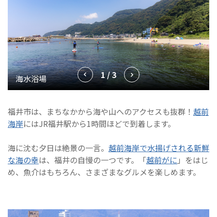
1 / 3
福井市は、まちなかから海や山へのアクセスも抜群！
越前
海岸
にはJR福井駅から1時間ほどで到着します。
海に沈む夕日は絶景の一言。
越前海岸で水揚げされる新鮮
な海の幸
は、福井の自慢の一つです。「
越前がに
」をはじ
め、魚介はもちろん、さまざまなグルメを楽しめます。