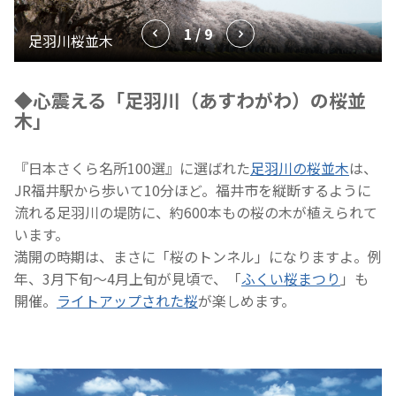
1 / 9
◆心震える「足羽川（あすわがわ）の桜並
木」
『日本さくら名所100選』に選ばれた
足羽川の桜並木
は、
JR福井駅から歩いて10分ほど。福井市を縦断するように
流れる足羽川の堤防に、約600本もの桜の木が植えられて
います。
満開の時期は、まさに「桜のトンネル」になりますよ。例
年、3月下旬～4月上旬が見頃で、「
ふくい桜まつり
」も
開催。
ライトアップされた桜
が楽しめます。