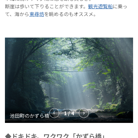
断崖は歩いて下りることができます。
観光遊覧船
に乗っ
て、海から
東尋坊
を眺めるのもオススメ。
1 / 4
◆ドキドキ、ワクワク「かずら橋」