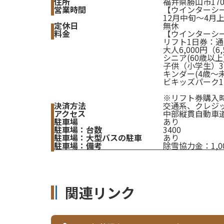
住所
福井県勝山市170
営業時間
【ウインターシ
12月中旬～4月
定休日
無休
料金
【ウインターシ
リフト1日券：
大人6,000円（6
シニア(60歳以上)
子供（小学生）3,
キンダー(4歳～未
ビキッズパーク1,
※リフト券購入時
決済方法
交通系、クレジ
アクセス
中部縦貫自動車道
駐車場
あり
駐車場：台数
3400
駐車場：大型バスの駐車
あり
駐車場：備考
除雪協力金：1,0
関連リンク