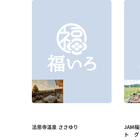
ほろば
法恩寺温泉 ささゆり
JAM
ト グ