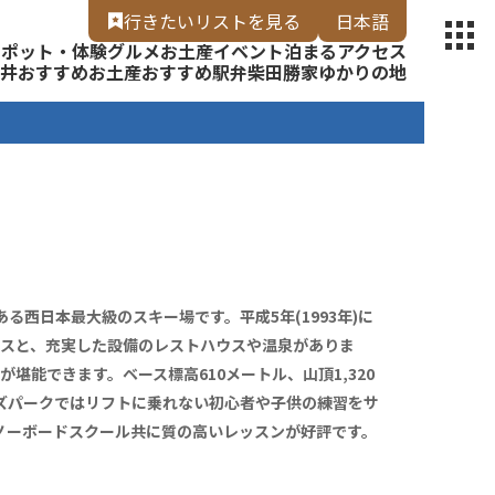
【福いろ】
行きたいリスト
を見る
日本語
スポット・体験
グルメ
お土産
イベント
泊まる
アクセス
English
井
おすすめお土産
おすすめ駅弁
柴田勝家ゆかりの地
る西日本最大級のスキー場です。平成5年(1993年)に
ースと、充実した設備のレストハウスや温泉がありま
が堪能できます。ベース標高610メートル、山頂1,320
ズパークではリフトに乗れない初心者や子供の練習をサ
ノーボードスクール共に質の高いレッスンが好評です。