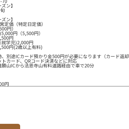
-70
ーズン】
上旬
ーズン】
通常定価（特定日定価）
,500円）
5,000円（5,500円）
500円
就学児)2,000円
500円(2歳以上有料)
、別途ICカード預かり金500円が必要になります（カード返
ットカード、QRコード決済などに対応
勝山ICから法恩寺山有料道路経由で車で20分
00円