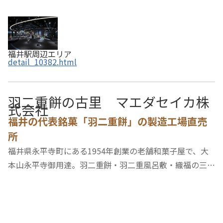
福井駅周辺エリア
detail_10382.html
羽二重餅の古里 マエダセイカ株
式会社
福井の代表銘菓「羽二重餅」の製造工場直売
所
福井県永平寺町にある1954年創業の老舗和菓子屋で、大
本山永平寺御用達。羽二重餅・羽二重風呂敷・織福の三大
銘菓ほか、全部で15種類以上の羽二重餅をそろえた「羽
二重餅の百貨店」です。<>300年以上の歴史のある 福井の
銘菓「羽二重餅」は、福井県の名産品であ…