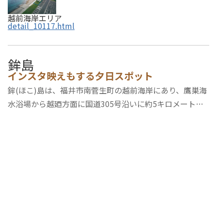
越前海岸エリア
detail_10117.html
鉾島
インスタ映えもする夕日スポット
鉾(ほこ)島は、福井市南菅生町の越前海岸にあり、鷹巣海
水浴場から越廼方面に国道305号沿いに約5キロメートル
のところに位置します。日本海の荒波に浸食された高さ約
50メートルの柱状の岩場で、遊歩道が整備されていて、断
がいの上には松が生え、地蔵が安置されていま…