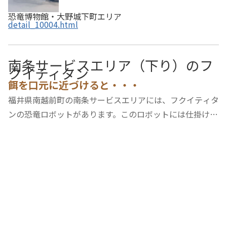
恐竜博物館・大野城下町エリア
detail_10004.html
南条サービスエリア（下り）のフ
クイティタン
餌を口元に近づけると・・・
福井県南越前町の南条サービスエリアには、フクイティタ
ンの恐竜ロボットがあります。このロボットには仕掛けが
あり、餌となる草を口元に近づけると鼻息を吹きかけてく
るのです。恐竜へのえさやり体験？ができるのはここだ
け。是非車でお越しの際は立ち寄ってみてくだ…