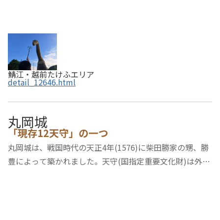
鯖江・越前たけふエリア
detail_12646.html
丸岡城
「現存12天守」の一つ
丸岡城は、戦国時代の天正4年(1576)に柴田勝家の甥、勝
豊によって築かれました。天守(国指定重要文化財)は外観
は二層、内部は三階の独立式望楼型天守です。石垣は”野
づら積み”という古い方式で、すき間が多く粗雑な印象な
がら排水がよく大雨に崩れる心配…