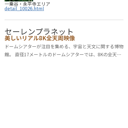
一乗谷・永平寺エリア
detail_10026.html
セーレンプラネット
美しいリアル8K全天周映像
ドームシアターが注目を集める、宇宙と天文に関する博物
館。 直径17メートルのドームシアターでは、8Kの全天周
映像を用いた番組や、暗い星までくっきりと再現した星空
の解説番組などを投映中。 展示室は、福井・地球・太陽
系・宇宙・文化の5つのゾーンに13の展示…