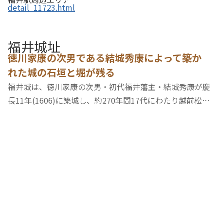
detail_11723.html
福井城址
徳川家康の次男である結城秀康によって築か
れた城の石垣と堀が残る
福井城は、徳川家康の次男・初代福井藩主・結城秀康が慶
長11年(1606)に築城し、約270年間17代にわたり越前松平
家の繁栄の舞台となった名城です。築城当時は高さ37ｍ・
四層五階の雄大な天守閣が建っていましたが、大火で焼
失。現在では城下近郊の足羽山（あすわやま）…