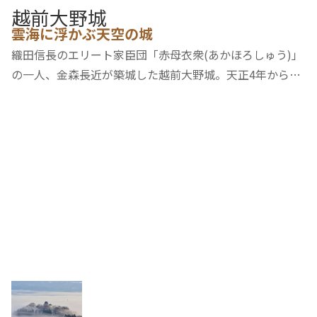
越前大野城
雲海に浮かぶ天空の城
織田信長のエリート家臣団「赤母衣衆(あかほろしゅう)」
の一人、金森長近が築城した越前大野城。天正4年から4
年の歳月を要し完成した当時は、2層3階建ての大天守、2
層2階の小天守、二の丸、三の丸があり、外堀・内堀をめ
ぐらし、城を守っていました。石垣は野面積みと…