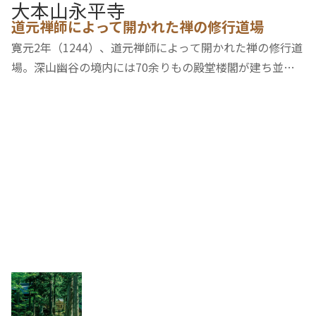
大本山永平寺
道元禅師によって開かれた禅の修行道場
寛元2年（1244）、道元禅師によって開かれた禅の修行道
場。深山幽谷の境内には70余りもの殿堂楼閣が建ち並
び、中でも「七堂伽藍」と呼ばれる7つのお堂（法堂・仏
殿・僧堂・庫院・山門・東司・浴室）は、僧侶が修行をす
る清浄な場所として特に重要な建物とされています…