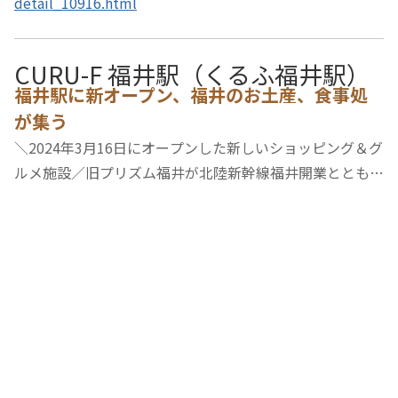
detail_10916.html
CURU-F 福井駅（くるふ福井駅）
福井駅に新オープン、福井のお土産、食事処
が集う
＼2024年3月16日にオープンした新しいショッピング＆グ
ルメ施設／旧プリズム福井が北陸新幹線福井開業とともに
リニューアルオープン。大手コーヒーチェーンから、パン
屋、食事処、地元の老舗・話題の和洋菓子店などが揃いま
す。福井駅改札を出てすぐの場所にあるため…