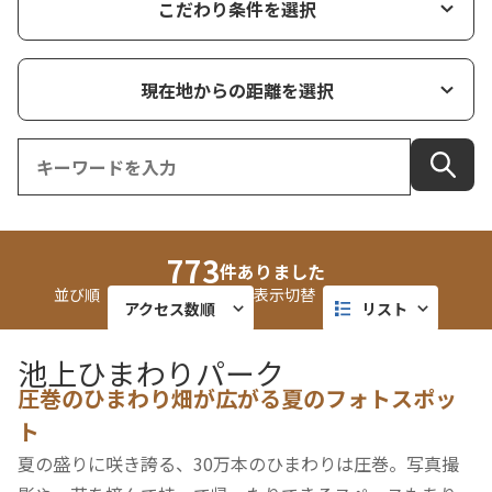
こだわり条件を選択
現在地からの距離を選択
773
件ありました
並び順
表示切替
アクセス数順
リスト
近い順
タイル
池上ひまわりパーク
圧巻のひまわり畑が広がる夏のフォトスポッ
更新順
マップ
ト
夏の盛りに咲き誇る、30万本のひまわりは圧巻。写真撮