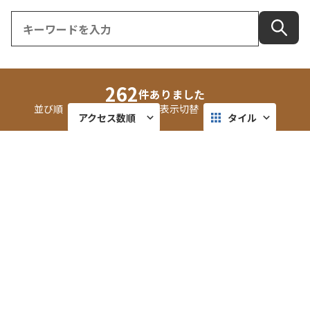
262
件ありました
並び順
表示切替
アクセス数順
タイル
更新順
リスト
金花堂 はや川／羽二重くるみ
マップ