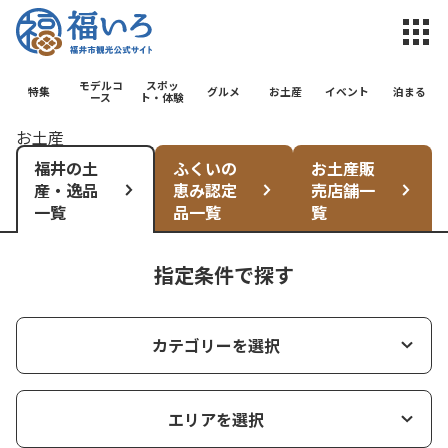
福井市観光公
モデルコ
スポッ
特集
グルメ
お土産
イベント
泊まる
ース
ト・体験
お土産
福井の土
ふくいの
お土産販
産・逸品
恵み認定
売店舗一
一覧
品一覧
覧
指定条件で探す
カテゴリーを選択
エリアを選択