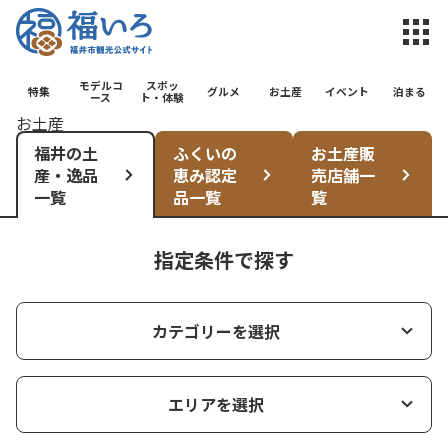
福井市観光公
モデルコ
スポッ
特集
グルメ
お土産
イベント
泊まる
ース
ト・体験
お土産
福井の土
ふくいの
お土産販
産・逸品
恵み認定
売店舗一
一覧
品一覧
覧
指定条件で探す
カテゴリーを選択
エリアを選択