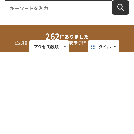
262
件ありました
並び順
表示切替
アクセス数順
タイル
更新順
リスト
田嶋酒造 ／ 「福千歳」
マップ