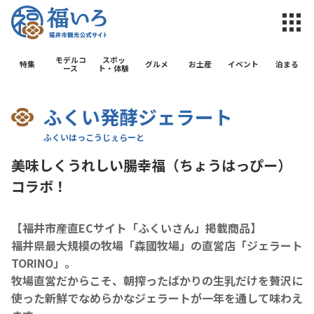
福井市観光公
モデルコ
スポッ
特集
グルメ
お土産
イベント
泊まる
ース
ト・体験
ふくい発酵ジェラート
美味しくうれしい腸幸福（ちょうはっぴー）
コラボ！
【福井市産直ECサイト「ふくいさん」掲載商品】
福井県最大規模の牧場「森國牧場」
の直営店
「ジェラート
TORINO」
。
牧場直営だからこそ、
朝搾ったばかりの生乳
だけを贅沢に
使った新鮮でなめらかなジェラートが一年を通して味わえ