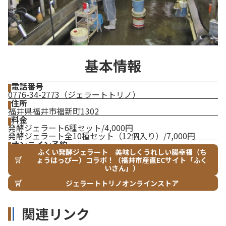
基本情報
電話番号
0776-34-2773（ジェラートトリノ）
住所
福井県福井市福新町1302
料金
発酵ジェラート6種セット/4,000円
発酵ジェラート全10種セット（12個入り）/7,000円
オンライン予約
ふくい発酵ジェラート 美味しくうれしい腸幸福（ち
ょうはっぴー）コラボ！（福井市産直ECサイト「ふく
いさん」）
ジェラートトリノオンラインストア
関連リンク