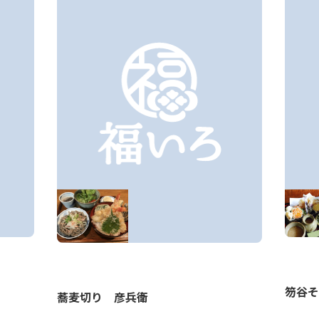
笏谷そ
蕎麦切り 彦兵衛