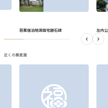
芭蕉宿泊地洞哉宅跡石碑
左内公
近くの蕎麦屋