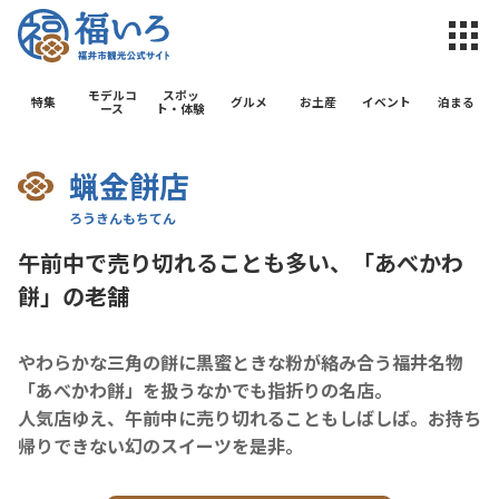
福井市観光公
モデルコ
スポッ
特集
グルメ
お土産
イベント
泊まる
ース
ト・体験
蝋金餅店
午前中で売り切れることも多い、「あべかわ
餅」の老舗
やわらかな三角の餅に黒蜜ときな粉が絡み合う福井名物
「あべかわ餅」を扱うなかでも指折りの名店。
人気店ゆえ、午前中に売り切れることもしばしば。お持ち
帰りできない幻のスイーツを是非。