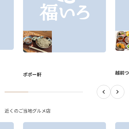
越前つ
ポポー軒
近くのご当地グルメ店