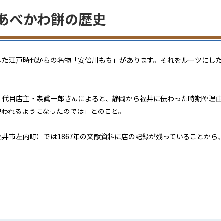
るあべかわ餅の歴史
した江戸時代からの名物「安倍川もち」があります。それをルーツにし
９代目店主・森眞一郎さんによると、静岡から福井に伝わった時期や理
使われるようになったのでは」とのこと。
井市左内町）では1867年の文献資料に店の記録が残っていることか