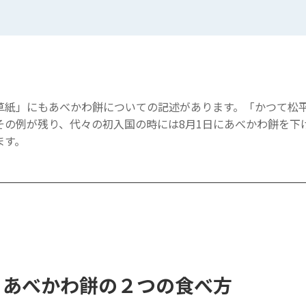
草紙」にもあべかわ餅についての記述があります。「かつて松平
その例が残り、代々の初入国の時には8月1日にあべかわ餅を下
ます。
”、あべかわ餅の２つの食べ方