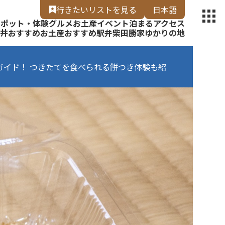
【福いろ】
行きたいリスト
を見る
日本語
スポット・体験
グルメ
お土産
イベント
泊まる
アクセス
English
井
おすすめお土産
おすすめ駅弁
柴田勝家ゆかりの地
イド！ つきたてを食べられる餅つき体験も紹