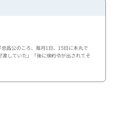
忠昌公のころ、毎月1日、15日に本丸で
げ渡していた」「後に倹約令が出されてそ