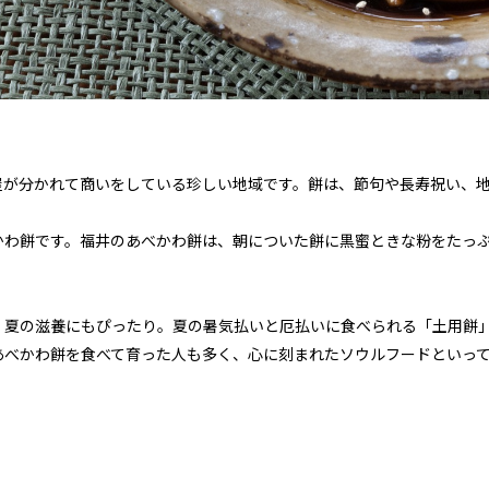
屋が分かれて商いをしている珍しい地域です。餅は、節句や長寿祝い、
かわ餅です。福井のあべかわ餅は、朝についた餅に黒蜜ときな粉をたっ
、夏の滋養にもぴったり。夏の暑気払いと厄払いに食べられる「土用餅
あべかわ餅を食べて育った人も多く、心に刻まれたソウルフードといっ