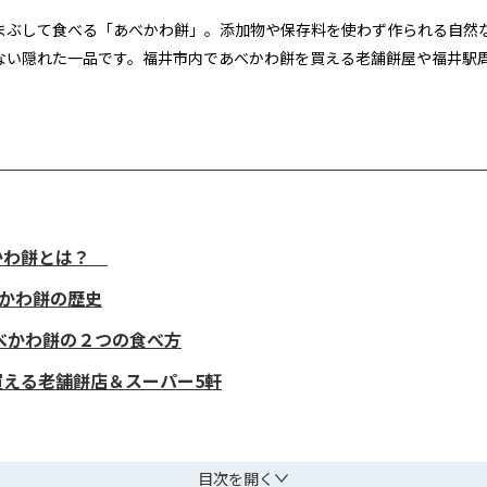
まぶして食べる「あべかわ餅」。添加物や保存料を使わず作られる自然
ない隠れた一品です。福井市内であべかわ餅を買える老舗餅屋や福井駅
かわ餅とは？
べかわ餅の歴史
あべかわ餅の２つの食べ方
える老舗餅店＆スーパー5軒
目次を開く