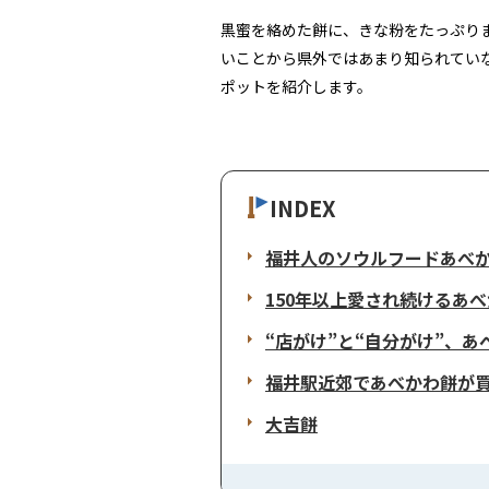
黒蜜を絡めた餅に、きな粉をたっぷり
いことから県外ではあまり知られてい
ポットを紹介します。
INDEX
福井人のソウルフードあべ
150年以上愛され続けるあ
“店がけ”と“自分がけ”、
福井駅近郊であべかわ餅が買
大吉餅