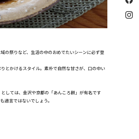
eb
oo
k
Ins
tag
ra
m
地域の祭りなど、生活の中のおめでたいシーンに必ず登
ぷりとかけるスタイル。素朴で自然な甘さが、口の中い
」としては、金沢や京都の「あんころ餅」が有名です
ても過言ではないでしょう。