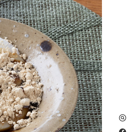
検
索
Fac