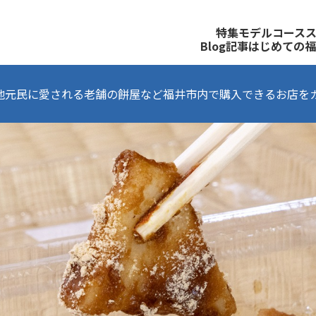
観光公式サイト
特集
モデルコース
Blog記事
はじめての福
地元民に愛される老舗の餅屋など福井市内で購入できるお店をガ