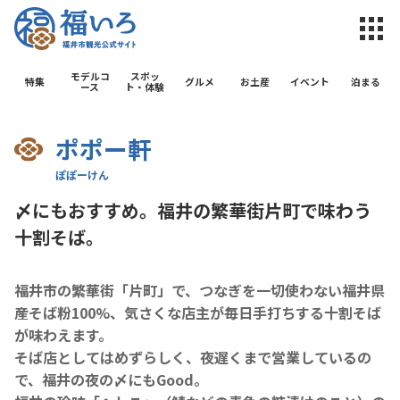
福井市観光公
モデルコ
スポッ
特集
グルメ
お土産
イベント
泊まる
ース
ト・体験
ポポー軒
〆にもおすすめ。福井の繁華街片町で味わう
十割そば。
福井市の繁華街「片町」で、つなぎを一切使わない福井県
産そば粉100%、気さくな店主が毎日手打ちする十割そば
が味わえます。
そば店としてはめずらしく、夜遅くまで営業しているの
で、福井の夜の〆にもGood。