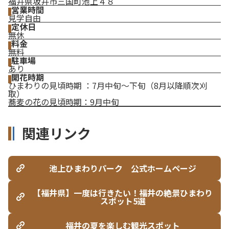
福井県坂井市三国町池上４８
営業時間
見学自由
定休日
無休
料金
無料
駐車場
あり
開花時期
ひまわりの見頃時期 ：7月中旬～下旬（8月以降順次刈
取）
蕎麦の花の見頃時期：9月中旬
関連リンク
池上ひまわりパーク 公式ホームページ
【福井県】一度は行きたい！福井の絶景ひまわり
スポット5選
福井の夏を楽しむ観光スポット