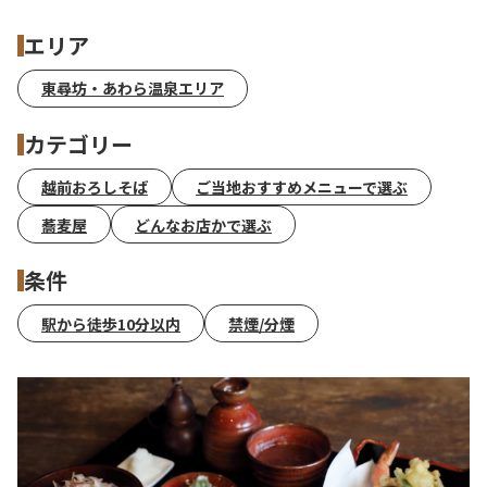
エリア
東尋坊・あわら温泉エリア
カテゴリー
越前おろしそば
ご当地おすすめメニューで選ぶ
蕎麦屋
どんなお店かで選ぶ
条件
駅から徒歩10分以内
禁煙/分煙