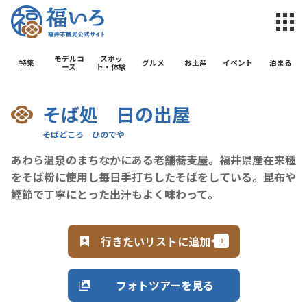
福井市観光公
モデルコ
スポッ
特集
グルメ
お土産
イベント
泊まる
ース
ト・体験
そば処 日の出屋
あわら温泉のまちなかにある老舗蕎麦屋。福井県産在来種
をそば粉に使用し毎日手打ちしたそばをしている。昆布や
鰹節で丁寧にとった出汁もよく味わって。
行きたいリストに追加
フォトツアーを見る