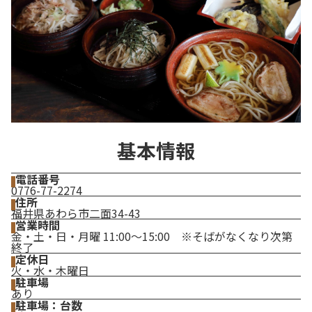
基本情報
電話番号
0776-77-2274
住所
福井県あわら市二面34-43
営業時間
金・土・日・月曜 11:00～15:00 ※そばがなくなり次第
終了
定休日
火・水・木曜日
駐車場
あり
駐車場：台数