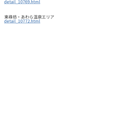
detail_10769.html
海のレストラン おおとく
東尋坊・あわら温泉エリア
detail_10772.html
崖の近くの停留所 福日和 ／ 崖淵シュークリーム