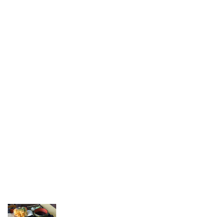
更新順
マップ