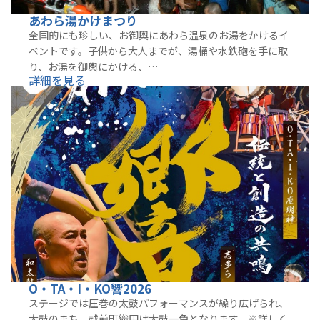
あわら湯かけまつり
全国的にも珍しい、お御輿にあわら温泉のお湯をかけるイ
ベントです。子供から大人までが、湯桶や水鉄砲を手に取
り、お湯を御輿にかける、…
詳細を見る
O・TA・I・KO響2026
ステージでは圧巻の太鼓パフォーマンスが繰り広げられ、
太鼓のまち、越前町織田は太鼓一色となります。※詳しく