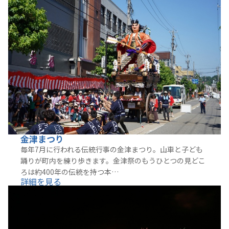
金津まつり
毎年7月に行われる伝統行事の金津まつり。山車と子ども
踊りが町内を練り歩きます。金津祭のもうひとつの見どこ
ろは約400年の伝統を持つ本…
詳細を見る