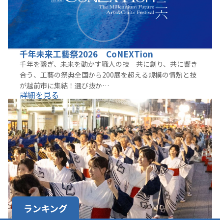
千年未来工藝祭2026 CoNEXTion
千年を繋ぎ、未来を動かす職人の技⁡ 共に創り、共に響き
合う、工藝の祭典全国から200展を超える規模の情熱と技
が越前市に集結！選び抜か…
詳細を見る
ランキング