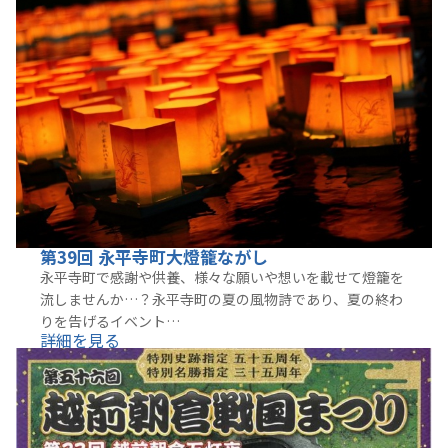
第39回 永平寺町大燈籠ながし
永平寺町で感謝や供養、様々な願いや想いを載せて燈籠を
流しませんか…？永平寺町の夏の風物詩であり、夏の終わ
りを告げるイベント…
詳細を見る