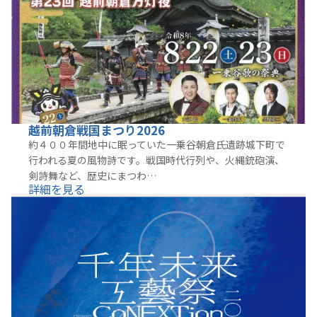
越前朝倉戦国まつり2026
約４００年間地中に眠っていた一乗谷朝倉氏遺跡城下町で
行われる夏の風物詩です。戦国時代行列や、火縄銃砲演、
剣詩舞など、歴史にまつわ…
詳細を見る