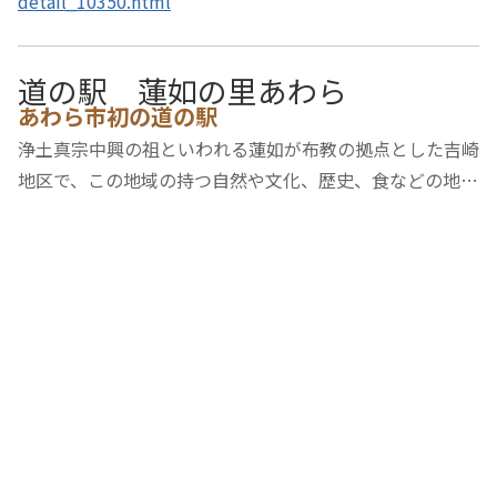
detail_10350.html
道の駅 蓮如の里あわら
あわら市初の道の駅
浄土真宗中興の祖といわれる蓮如が布教の拠点とした吉崎
地区で、この地域の持つ自然や文化、歴史、食などの地域
資源を磨き上げながら、新たな観光拠点となる道の駅。施
設内には、お食事処、農産物直売所を含む売店、休憩所、
観光や道路の案内コーナー、シャワールーム…