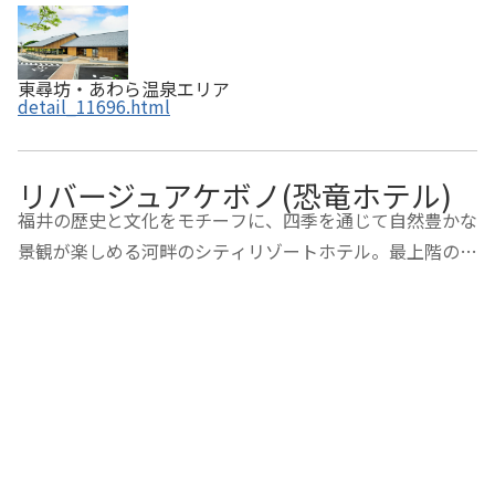
東尋坊・あわら温泉エリア
detail_11696.html
リバージュアケボノ(恐竜ホテル)
福井の歴史と文化をモチーフに、四季を通じて自然豊かな
景観が楽しめる河畔のシティリゾートホテル。最上階の天
空大浴場からは「水と歴史の都福井」を一望でき、日本一
といわれる春の桜並木は圧巻。ビジネス、観光に最
適。 ◆恐竜に会える場所 ・恐竜ルーム（定…