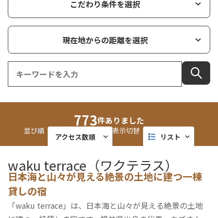
こだわり条件を選択
現在地からの距離を選択
773
件ありました
並び順
表示切替
アクセス数順
リスト
近い順
タイル
waku terrace（ワクテラス）
日本海と山々が見える絶景の土地に建つ一棟
更新順
マップ
貸しの宿
「waku terrace」は、日本海と山々が見える絶景の土地