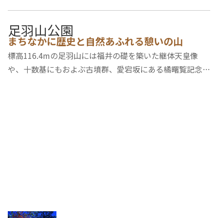
足羽山公園
まちなかに歴史と自然あふれる憩いの山
標高116.4mの足羽山には福井の礎を築いた継体天皇像
や、十数基にもおよぶ古墳群、愛宕坂にある橘曙覧記念文
学館、愛宕坂茶道美術館、自然史博物館などがあり、春に
は「桜の名所100選」にも選ばれた3,500本の桜が、初夏
には市花のアジサイが咲き誇ります。また、園内に…