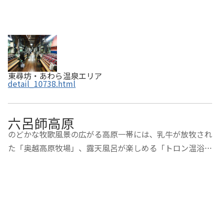
東尋坊・あわら温泉エリア
detail_10738.html
六呂師高原
のどかな牧歌風景の広がる高原一帯には、乳牛が放牧され
た「奥越高原牧場」、露天風呂が楽しめる「トロン温浴施
設うらら館」、乳製品作りが体験できる「ミルク工房奥越
前」、キャンプ場「SORA to DAICHI」など、楽しめる施
設がいっぱいで、アウトドアライフを満喫でき…