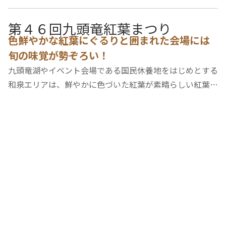
第４６回九頭竜紅葉まつり
色鮮やかな紅葉にぐるりと囲まれた会場には
旬の味覚が勢ぞろい！
九頭竜湖やイベント会場である国民休養地をはじめとする
和泉エリアは、鮮やかに色づいた紅葉が素晴らしい紅葉の
名所です。イベントでは、手打ち蕎麦や九頭竜まいたけな
ど秋の味覚が楽しめる市場が開かれます。■開催日時令和
７年１０月２５日（土）、２６日（日） ９…