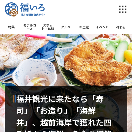
福井市観光公
モデルコ
スポッ
特集
グルメ
お土産
イベント
泊まる
ース
ト・体験
福井観光に来たなら「寿
司」「お造り」「海鮮
丼」、越前海岸で獲れた四