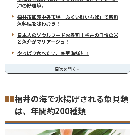
沖の好環境。
福井市卸売中央市場「ふくい鮮いちば」で新鮮
魚料理を味わおう！
日本人のソウルフードお寿司！福井の自慢の米
と魚介がマリアージュ！
やっぱり食べたい、豪華海鮮丼！
目次を開く
福井の海で水揚げされる魚貝類
は、年間約200種類