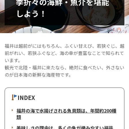
季折々の海鮮・魚介を堪能
しよう！
福井は越前がにはもちろん、ふくい甘えび、若狭ぐじ、越
前がれい、若狭ふぐなど、海の幸が豊富なことで知られて
います。
観光で北陸・福井に来たなら、絶対に食べたい、外さない
のが日本海の新鮮な海産物です。
INDEX
福井の海で水揚げされる魚貝類は、年間約200種
類
美味しさの理由は、多くの魚が棲みやすい福井