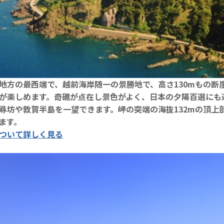
地方の最西端で、越前海岸随一の景勝地で、高さ130mもの断
が楽しめます。奇礁が点在し景色がよく、日本の夕陽百選にも
尋坊や敦賀半島を一望できます。岬の突端の海抜132mの頂上
ます。
ついて詳しく見る