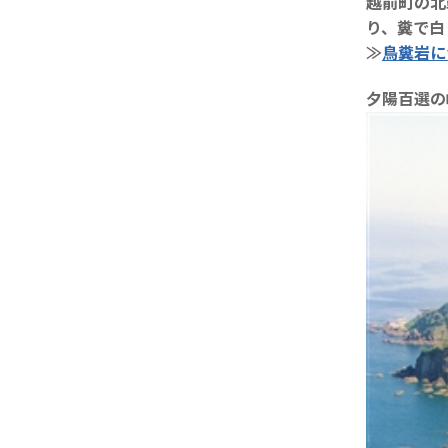
越前町の北
り、糞で白
≫
鳥糞岩に
夕陽百選の