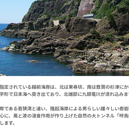
指定されている越前海岸は、北は東尋坊、南は敦賀の杉津にか
字形で日本海へ突き出ており、北端部に九頭竜川が流れ込みま
岸である若狭湾と違い、隆起海岸による男らしい雄々しい奇岩
心に、風と波の浸食作用が作り上げた自然の大トンネル「呼鳥
します。