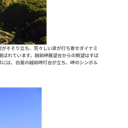
崖がそそり立ち、荒々しい波が打ち寄せダイナミ
選ばれています。越前岬展望台からの眺望はすば
部には、白亜の越前岬灯台が立ち、岬のシンボル