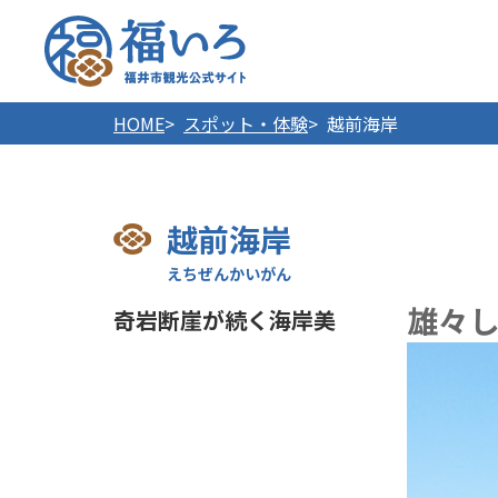
福井市
HOME
スポット・体験
越前海岸
越前海岸
雄々
奇岩断崖が続く海岸美