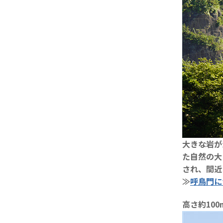
大きな岩が
た自然の大
され、間近
≫
呼鳥門に
高さ約10