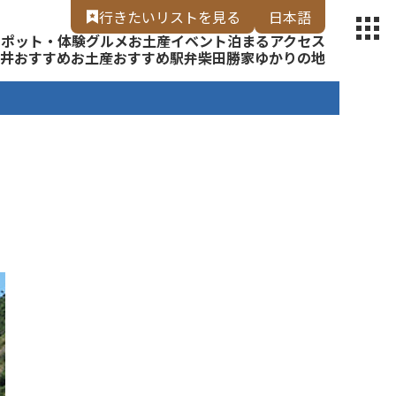
【福いろ】
行きたいリスト
を見る
日本語
スポット・体験
グルメ
お土産
イベント
泊まる
アクセス
English
井
おすすめお土産
おすすめ駅弁
柴田勝家ゆかりの地