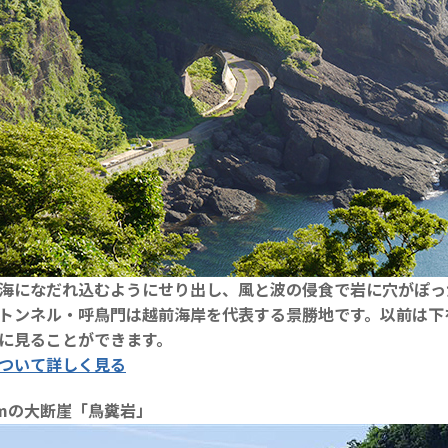
海になだれ込むようにせり出し、風と波の侵食で岩に穴がぽっ
トンネル・呼鳥門は越前海岸を代表する景勝地です。以前は下
に見ることができます。
ついて詳しく見る
0mの大断崖「鳥糞岩」