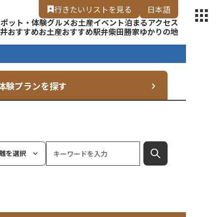
【福いろ】
行きたいリスト
を見る
日本語
スポット・体験
グルメ
お土産
イベント
泊まる
アクセス
English
井
おすすめお土産
おすすめ駅弁
柴田勝家ゆかりの地
体験プランを探す
離を選択
検索