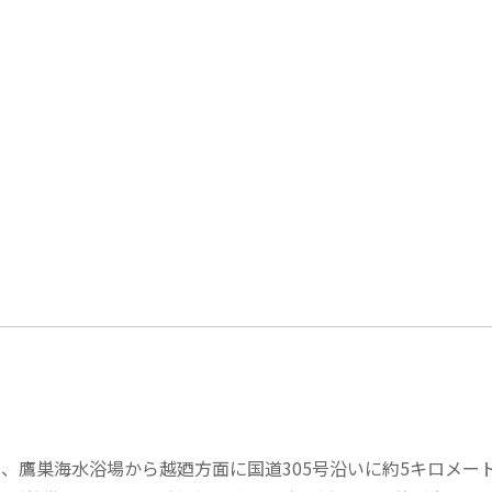
り、鷹巣海水浴場から越廼方面に国道305号沿いに約5キロメ