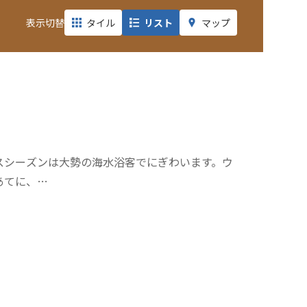
表示切替
タイル
リスト
マップ
スシーズンは大勢の海水浴客でにぎわいます。ウ
あてに、…