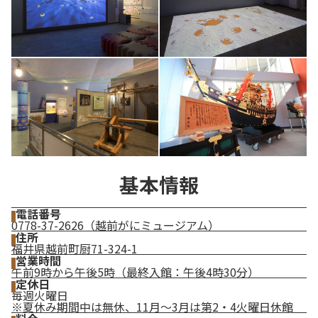
基本情報
電話番号
0778-37-2626（越前がにミュージアム）
住所
福井県越前町厨71-324-1
営業時間
午前9時から午後5時（最終入館：午後4時30分）
定休日
毎週火曜日
※夏休み期間中は無休、11月～3月は第2・4火曜日休館