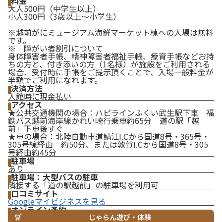
料金
大人500円（中学生以上）
小人300円（3歳以上～小学生）
※越前がにミュージアム海鮮マーケット棟への入場は無料
です。
※ 障がい者割引について
身体障害者手帳、精神障害者福祉手帳、療育手帳などお持
ちの方と、付き添いの方（1名様）が施設をご利用される
場合、受付時に手帳をご提示頂くことで、入場一般料金が
半額でご利用になれます。
決済方法
入館時に現金払い
アクセス
★公共交通機関の場合：ハピラインふくい武生駅下車 福
鉄バス越前海岸線かれい崎行乗車約65分 道の駅「越
前」下車後すぐ
★車の場合：北陸自動車道鯖江I.Cから国道8号・365号・
305号線経由 約50分、または敦賀I.Cから国道8号・305
号経由約45分
駐車場
あり
駐車場：大型バスの駐車
隣接する「道の駅越前」の駐車場を利用可
口コミサイト
Googleマイビジネスを見る
オンライン予約
じゃらん遊び・体験