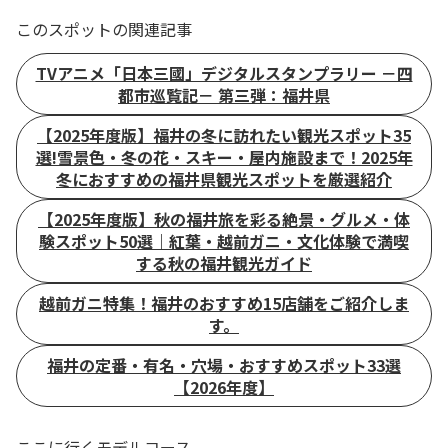
このスポットの関連記事
TVアニメ「日本三國」デジタルスタンプラリー －四
都市巡覧記－ 第三弾：福井県
【2025年度版】福井の冬に訪れたい観光スポット35
選!雪景色・冬の花・スキー・屋内施設まで！2025年
冬におすすめの福井県観光スポットを厳選紹介
【2025年度版】秋の福井旅を彩る絶景・グルメ・体
験スポット50選｜紅葉・越前ガニ・文化体験で満喫
する秋の福井観光ガイド
越前ガニ特集！福井のおすすめ15店舗をご紹介しま
す。
福井の定番・有名・穴場・おすすめスポット33選
【2026年度】
ここに行くモデルコース