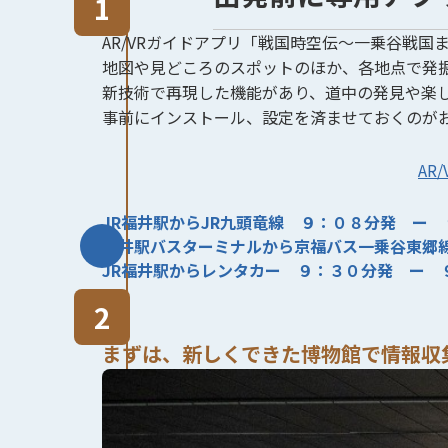
AR/VRガイドアプリ「戦国時空伝～一乗谷戦
地図や見どころのスポットのほか、各地点で発
新技術で再現した機能があり、道中の発見や楽
事前にインストール、設定を済ませておくのが
AR
JR福井駅からJR九頭竜線 ９：０８分発 ー
福井駅バスターミナルから京福バス一乗谷東郷
JR福井駅からレンタカー ９：３０分発 ー 
まずは、新しくできた博物館で情報収