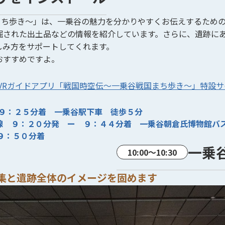
国まち歩き～」は、一乗谷の魅力を分かりやすくお伝えするため
掘された出土品などの情報を紹介しています。さらに、遺跡に
しみ方をサポートしてくれます。
おすすめですよ。
/VRガイドアプリ「戦国時空伝～一乗谷戦国まち歩き～」特設
 ９：２５分着 一乗谷駅下車 徒歩５分
線 ９：２０分発 ー ９：４４分着 一乗谷朝倉氏博物館バ
９：５０分着
一乗
集と遺跡全体のイメージを固めます