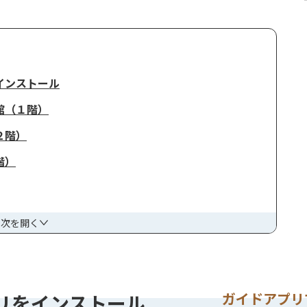
インストール
館（１階）
２階）
階）
目次を開く
ガイドアプリ
リをインストール