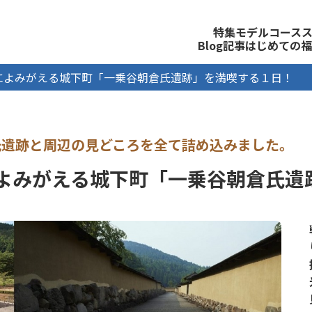
観光公式サイト
特集
モデルコース
Blog記事
はじめての福
によみがえる城下町「一乗谷朝倉氏遺跡」を満喫する１日！
よみがえる城下町「一乗谷朝倉氏遺