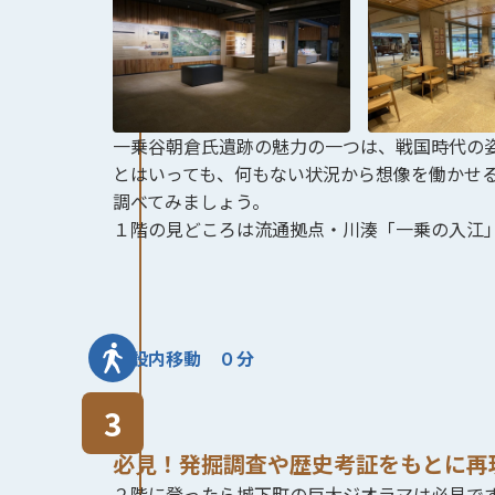
一乗谷朝倉氏遺跡の魅力の一つは、戦国時代の
とはいっても、何もない状況から想像を働かせ
調べてみましょう。
１階の見どころは流通拠点・川湊「一乗の入江
施設内移動 ０分
必見！発掘調査や歴史考証をもとに再現
２階に登ったら城下町の巨大ジオラマは必見です