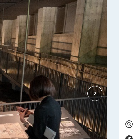
検
索
Fac