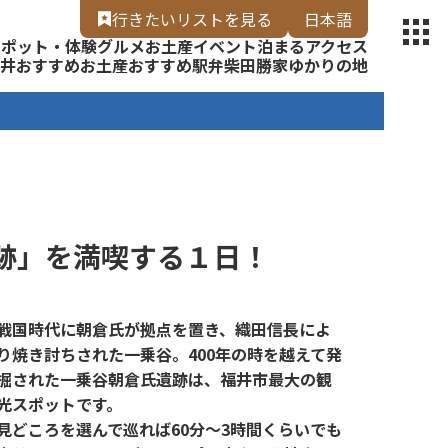
【福いろ】
行きたいリスト
を見る
日本語
スポット・体験
グルメ
お土産
イベント
泊まる
アクセス
English
井
おすすめお土産
おすすめ駅弁
柴田勝家ゆかりの地
跡」を満喫する１日！
戦国時代に朝倉氏が拠点を置き、織田信長によ
り焼き討ちされた一乗谷。400年の時を越えて発
掘された一乗谷朝倉氏遺跡は、福井市最大の観
光スポットです。
見どころを選んで巡れば60分～3時間くらいでも