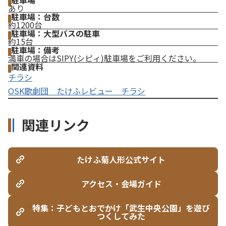
駐車場
あり
駐車場：台数
約1200台
駐車場：大型バスの駐車
約15台
駐車場：備考
満車の場合はSIPY(シピィ)駐車場をご利用ください。
関連資料
チラシ
OSK歌劇団 たけふレビュー チラシ
関連リンク
たけふ菊人形公式サイト
アクセス・会場ガイド
特集：子どもとおでかけ「武生中央公園」を遊び
つくしてみた