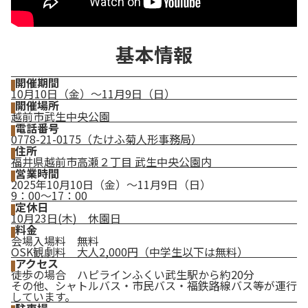
基本情報
開催期間
10月10日（金）～11月9日（日）
開催場所
越前市武生中央公園
電話番号
0778-21-0175（たけふ菊人形事務局）
住所
福井県越前市高瀬２丁目 武生中央公園内
営業時間
2025年10月10日（金）～11月9日（日）
9：00～17：00
定休日
10月23日(木) 休園日
料金
会場入場料 無料
OSK観劇料 大人2,000円（中学生以下は無料）
アクセス
徒歩の場合 ハピラインふくい武生駅から約20分
その他、シャトルバス・市民バス・福鉄路線バス等が運行
しています。