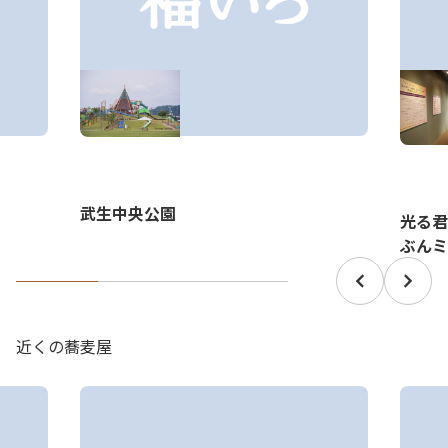
武生中央公園
光る君
ぶんミ
近くの蕎麦屋