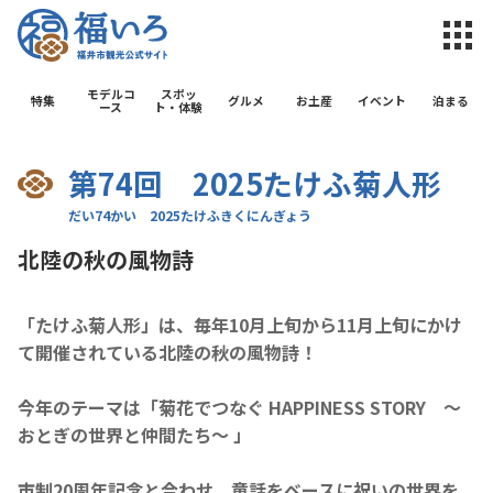
福井市観光公
モデルコ
スポッ
特集
グルメ
お土産
イベント
泊まる
ース
ト・体験
第74回 2025たけふ菊人形
北陸の秋の風物詩
「たけふ菊人形」は、毎年
10
月上旬から
11
月上旬にかけ
て開催されている北陸の秋の風物詩！
今年のテーマは
「
菊花でつなぐ HAPPINESS STORY ～
おとぎの世界と仲間たち～
」
市制20周年記念と合わせ、童話をベースに祝いの世界を