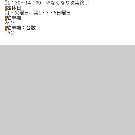
11：30～14：00 ※なくなり次第終了
定休日
月・火曜日、第1・3・5日曜日
駐車場
あり
駐車場：台数
15台