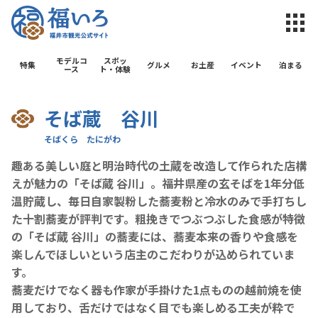
福井市観光公
モデルコ
スポッ
特集
グルメ
お土産
イベント
泊まる
ース
ト・体験
そば蔵 谷川
趣ある美しい庭と明治時代の土蔵を改造して作られた店構
えが魅力の「そば蔵 谷川」。福井県産の玄そばを1年分低
温貯蔵し、毎日自家製粉した蕎麦粉と冷水のみで手打ちし
た十割蕎麦が評判です。粗挽きでつぶつぶした食感が特徴
の「そば蔵 谷川」の蕎麦には、蕎麦本来の香りや食感を
楽しんでほしいという店主のこだわりが込められていま
す。
蕎麦だけでなく器も作家が手掛けた1点ものの越前焼を使
用しており、舌だけではなく目でも楽しめる工夫が粋で