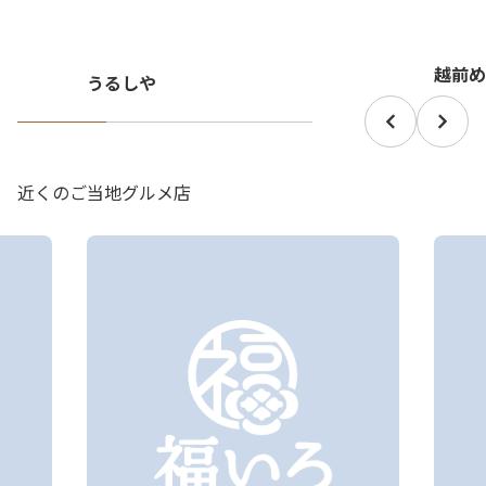
越前め
うるしや
近くのご当地グルメ店