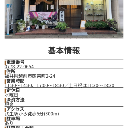
基本情報
電話番号
0778-22-0654
住所
福井県越前市蓬莱町2-24
営業時間
11:30～14:30、17:00～18:30／土日祝は11:30～18:30
定休日
水曜日
決済方法
現金
アクセス
武生駅から徒歩5分(300m)
駐車場
あり
駐車場：台数