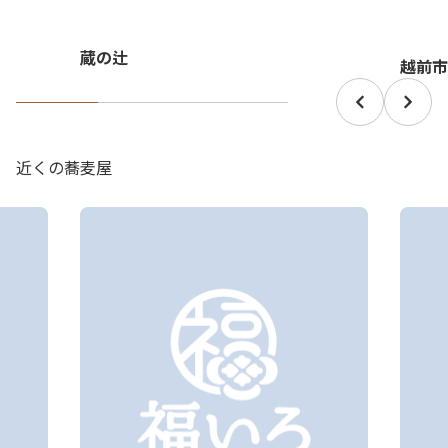
蔵の辻
越前市
近くの蕎麦屋