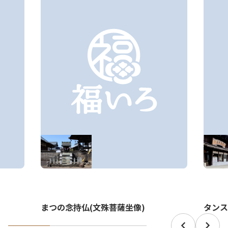
タンス
まつの念持仏(文殊菩薩坐像)