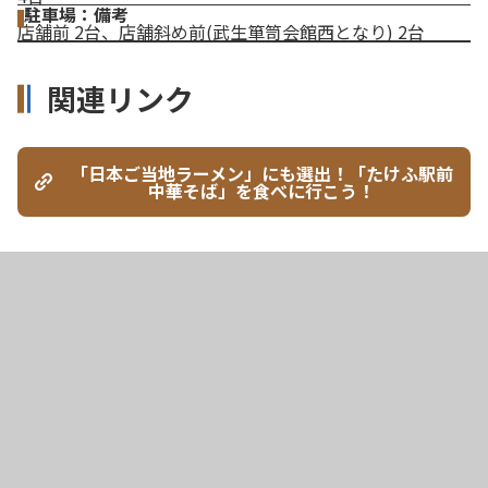
駐車場：備考
店舗前 2台、店舗斜め前(武生箪笥会館西となり) 2台
関連リンク
「日本ご当地ラーメン」にも選出！「たけふ駅前
中華そば」を食べに行こう！