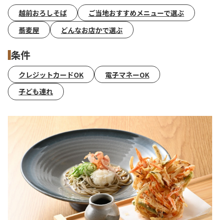
越前おろしそば
ご当地おすすめメニューで選ぶ
蕎麦屋
どんなお店かで選ぶ
条件
クレジットカードOK
電子マネーOK
子ども連れ