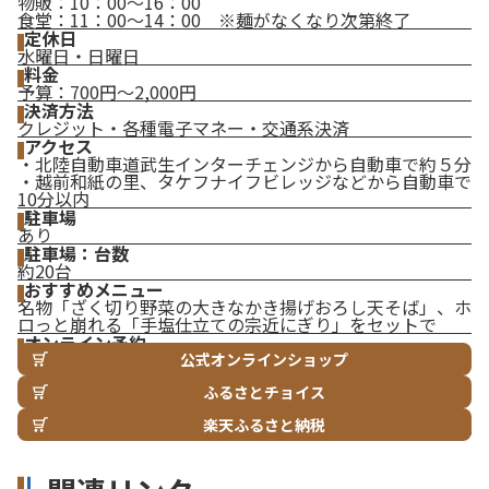
物販：10：00～16：00
食堂：11：00～14：00 ※麺がなくなり次第終了
定休日
水曜日・日曜日
料金
予算：700円～2,000円
決済方法
クレジット・各種電子マネー・交通系決済
アクセス
・北陸自動車道武生インターチェンジから自動車で約５分
・越前和紙の里、タケフナイフビレッジなどから自動車で
10分以内
駐車場
あり
駐車場：台数
約20台
おすすめメニュー
名物「ざく切り野菜の大きなかき揚げおろし天そば」、ホ
ロっと崩れる「手塩仕立ての宗近にぎり」をセットで
オンライン予約
公式オンラインショップ
ふるさとチョイス
楽天ふるさと納税