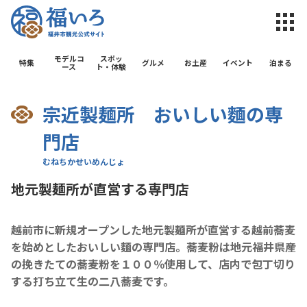
福井市観光公
モデルコ
スポッ
特集
グルメ
お土産
イベント
泊まる
ース
ト・体験
宗近製麺所 おいしい麵の専
門店
地元製麺所が直営する専門店
越前市に新規オープンした地元製麺所が直営する越前蕎麦
を始めとしたおいしい麵の専門店。蕎麦粉は地元福井県産
の挽きたての蕎麦粉を１００％使用して、店内で包丁切り
する打ち立て生の二八蕎麦です。