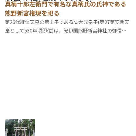
真柄十郎左衛門で有名な真柄氏の氏神である
熊野新宮権現を祀る
第26代継体天皇の第１子である匂大兄皇子(第27第安閑天
皇として530年頃即位)は、紀伊国熊野新宮神社の御信仰
が厚く、生まれ故郷の匂の里(真柄)に御分霊を奉迎され勅
裁が行われました。曳馬図は正保3年(1646)奉納されまし
た。(参考：北新庄地区自治振興会 説明文)新宮…