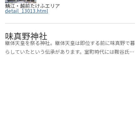
鯖江・越前たけふエリア
detail_13013.html
味真野神社
継体天皇を祭る神社。継体天皇は即位する前に味真野で暮
らしていたという伝承があります。室町時代には鞍谷氏の
城館があり、境内の北と西に土塁の一部が残っています。
鞍谷氏とは、足利義光の次子義嗣が兄の義時に疑われて自
殺。その子嗣俊が越前に逃れ、鞍谷の姓を名…