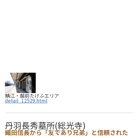
井・江戸にて漢学・医学・理科・英語・政治や兵術等を学
びました。明治維新後、大学・外務省などに…
鯖江・越前たけふエリア
detail_12529.html
丹羽長秀墓所(総光寺)
織田信長から「友であり兄弟」と信頼された