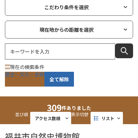
こだわり条件を選択
現在地からの距離を選択
現在の検索条件
歴史・文化・史跡
全て解除
309
件ありました
並び順
表示切替
アクセス数順
リスト
近い順
タイル
福井市自然史博物館