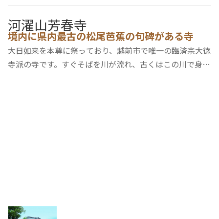
河濯山芳春寺
境内に県内最古の松尾芭蕉の句碑がある寺
大日如来を本尊に祭っており、越前市で唯一の臨済宗大徳
寺派の寺です。すぐそばを川が流れ、古くはこの川で身を
清めてからお参りをしたことから、河濯と呼ばれるように
なりました。通称「かわっさん」と呼ばれ、安産・病気快
癒にご利益があるといわれ、お参りの人が絶…