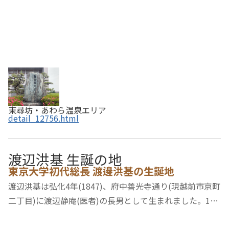
東尋坊・あわら温泉エリア
detail_12756.html
渡辺洪基 生誕の地
東京大学初代総長 渡邊洪基の生誕地
渡辺洪基は弘化4年(1847)、府中善光寺通り(現越前市京町
二丁目)に渡辺静庵(医者)の長男として生まれました。10
歳の時、「立教館(りっきょうかん)」に入学、その後、福