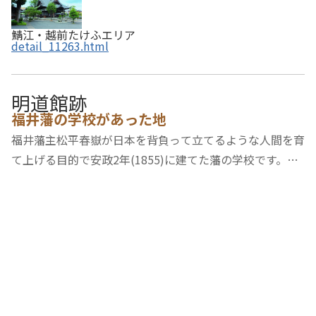
鯖江・越前たけふエリア
detail_11263.html
明道館跡
福井藩の学校があった地
福井藩主松平春嶽が日本を背負って立てるような人間を育
て上げる目的で安政2年(1855)に建てた藩の学校です。安
政4年(1857)1月に橋本左内が学監心得(今でいう校長)に任
ぜられ、明道館の改革が始まりました。橋本左内は福井城
下4箇所に子供たちのための塾と武芸の稽古所…