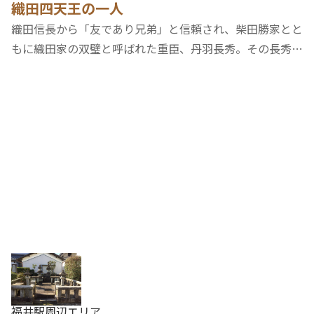
織田四天王の一人
織田信長から「友であり兄弟」と信頼され、柴田勝家とと
もに織田家の双璧と呼ばれた重臣、丹羽長秀。その長秀の
墓は福井市つくもにある総光寺(菩提所として長秀が創建)
にあります。長秀は勝家自決後の北庄城主となり、越前・
若狭、加賀2郡を領する大大名となりました…
福井駅周辺エリア