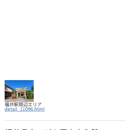
尊と稲田姫命。境内には安倍晴明を祀る清明神社や蛭児宮
（えびすのみや）なども祀られている。
福井駅周辺エリア
detail_11096.html