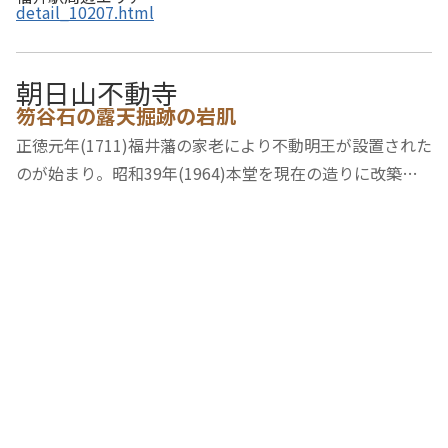
detail_10207.html
朝日山不動寺
笏谷石の露天掘跡の岩肌
正徳元年(1711)福井藩の家老により不動明王が設置された
のが始まり。昭和39年(1964)本堂を現在の造りに改築さ
れた。笏谷石の露天掘跡の岩肌を見ることができる。