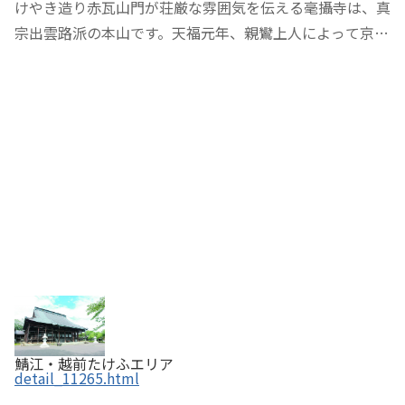
けやき造り赤瓦山門が荘厳な雰囲気を伝える毫攝寺は、真
宗出雲路派の本山です。天福元年、親鸞上人によって京都
の出雲路に創建され、慶長年間に今の場所に移されまし
た。御影堂は20間4面の大伽藍を誇り、阿弥陀堂門にある
葵の紋や鯉の滝登りの一枚彫り彫刻は必見です…
鯖江・越前たけふエリア
detail_11265.html