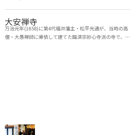
大安禅寺
万治元年(1658)に第4代福井藩主・松平光通が、当時の高
僧・大愚禅師に帰依して建てた臨済宗妙心寺派の寺で、歴
代福井藩主の菩提寺として知られ、現在も、当時そのまま
の姿をとどめています。数百点にもおよぶ文化財が保存さ
れ、本堂裏には門に葵の紋を配し、笏谷石1,3…