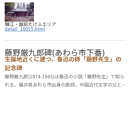
鯖江・越前たけふエリア
detail_10015.html
藤野厳九郎碑(あわら市下番)
生誕地近くに建つ、魯迅の師「藤野先生」の
記念碑
藤野厳九郎(1874-1945)は魯迅の小説「藤野先生」で知ら
れる、福井県あわら市出身の医師。中国近代文学の父と言
われる魯迅は、日本留学時代に仙台医学専門学校(現東北
大学医学部)において厳九郎より親切な指導を受け、後に
小説にて厳九郎の思い出を記しました。1980年(…