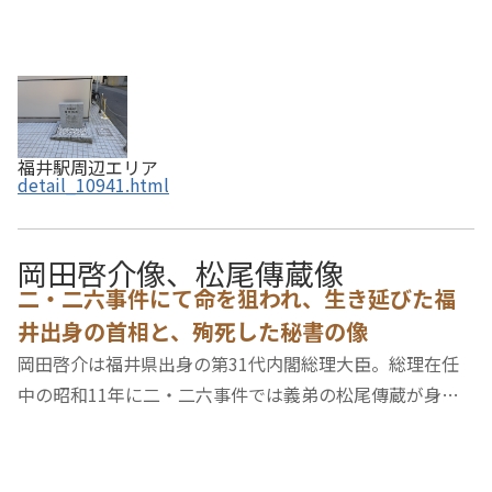
福井駅周辺エリア
detail_10941.html
岡田啓介像、松尾傳蔵像
二・二六事件にて命を狙われ、生き延びた福
井出身の首相と、殉死した秘書の像
岡田啓介は福井県出身の第31代内閣総理大臣。総理在任
中の昭和11年に二・二六事件では義弟の松尾傳蔵が身代
わりとなり九死に一生を得ましたが、事件発生の責任をと
り内閣総辞職をしました。退官後は第二次世界大戦の早期
終結のために「国土が徹底的に破壊されない内に…