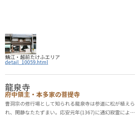
鯖江・越前たけふエリア
detail_10059.html
龍泉寺
府中領主・本多家の菩提寺
曹洞宗の修行場として知られる龍泉寺は参道に松が植えら
れ、閑静なたたずまい。応安元年(1367)に通幻寂霊によっ
て開かれた寺です。府中領主であった本多家の菩提寺であ
り、初代富正をはじめ代々の当主の巨大な五輪塔の墓があ
ります。墓石の大きさに違いがあるのがおも…