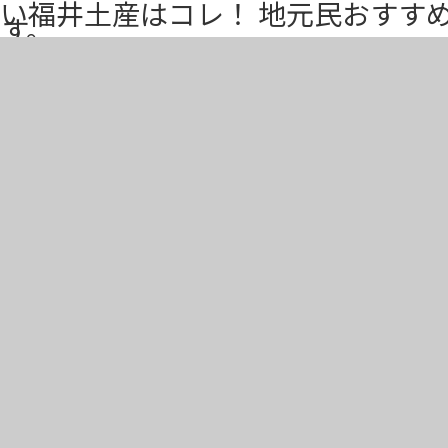
い福井土産はコレ！ 地元民おすす
す。