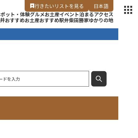
【福いろ】
行きたいリスト
を見る
日本語
スポット・体験
グルメ
お土産
イベント
泊まる
アクセス
English
井
おすすめお土産
おすすめ駅弁
柴田勝家ゆかりの地
検索