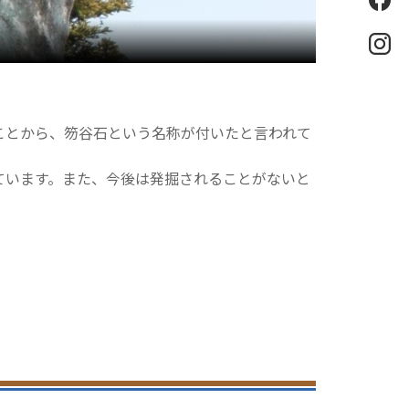
eb
oo
k
Ins
tag
ra
m
ことから、笏谷石という名称が付いたと言われて
ています。また、今後は発掘されることがないと