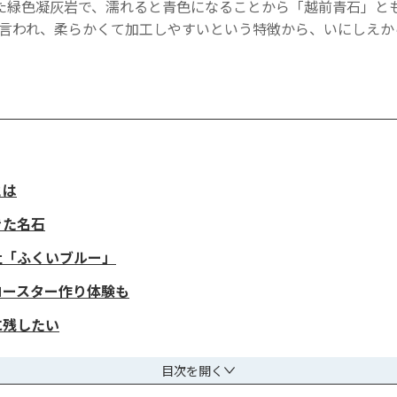
た緑色凝灰岩で、濡れると青色になることから「越前青石」と
たと言われ、柔らかくて加工しやすいという特徴から、いにしえ
とは
きた名石
社「ふくいブルー」
コースター作り体験も
に残したい
目次を開く