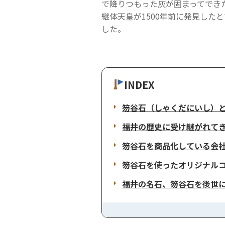
で降りつもった灰が固まってでき
継体天皇が1500年前に発見し
した。
INDEX
笏谷石（しゃくだにいし）
福井の歴史に受け継がれて
笏谷石を商品化している会
笏谷石を使ったオリジナル
福井の名石、笏谷石を後世