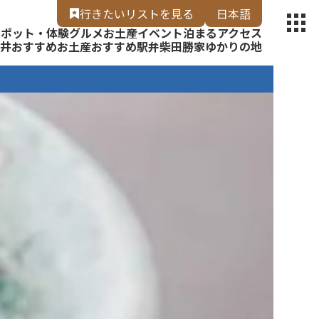
【福いろ】
行きたいリスト
を見る
日本語
スポット・体験
グルメ
お土産
イベント
泊まる
アクセス
English
井
おすすめお土産
おすすめ駅弁
柴田勝家ゆかりの地