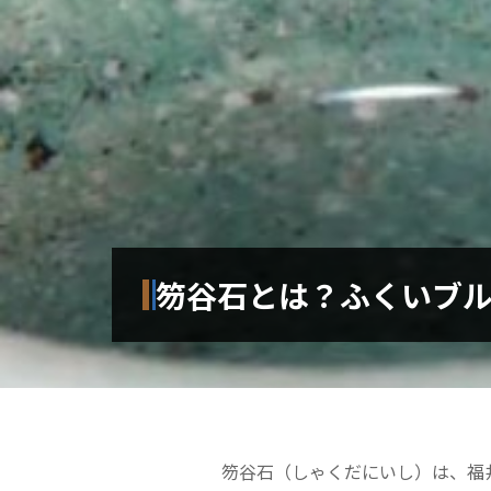
笏谷石とは？ふくいブ
笏谷石（しゃくだにいし）は、福