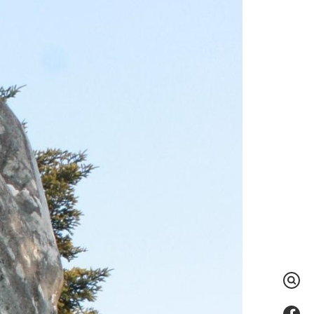
検
索
Fac