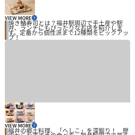
VIEW MORE
焼き鯖寿司とは？福井駅周辺で手土産や駅
弁、ランチにもぴったりなお店を紹介しま
す。定番から個性派まで12種類をピックアッ
プ！
VIEW MORE
福井の郷土料理、「へしこ」を深掘り！ 歴