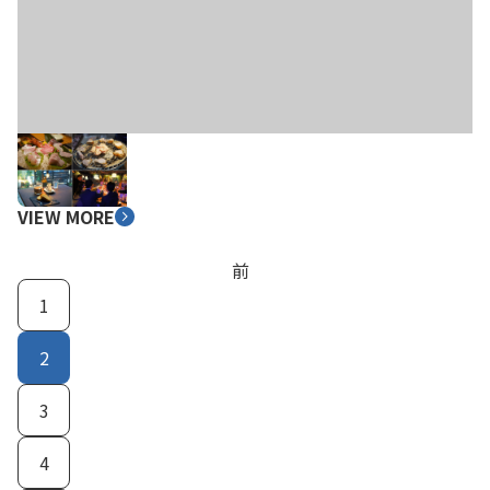
VIEW MORE
前
1
2
3
4