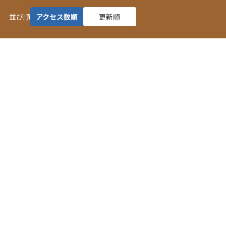
並び順
アクセス数順
更新順
地産地消焼きドーナツ三種 【ふくいの恵み認定商品】