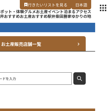
【福いろ】
行きたいリスト
を見る
日本語
スポット・体験
グルメ
お土産
イベント
泊まる
アクセス
English
井
おすすめお土産
おすすめ駅弁
柴田勝家ゆかりの地
お土産販売店舗一覧
検索