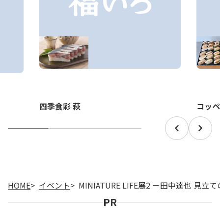
四季食彩 萩
コッペ
HOME
イベント
MINIATURE LIFE展2 －田中達也 見
PR