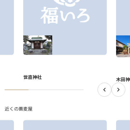
世直神社
木田神
近くの蕎麦屋