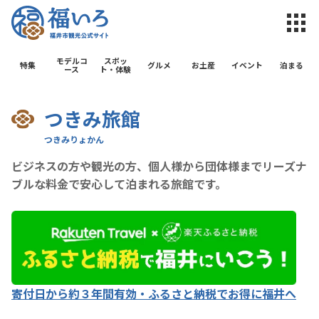
福井市観光公
モデルコ
スポッ
特集
グルメ
お土産
イベント
泊まる
ース
ト・体験
つきみ旅館
ビジネスの方や観光の方、個人様から団体様までリーズナ
ブルな料金で安心して泊まれる旅館です。
寄付日から約３年間有効・ふるさと納税でお得に福井へ