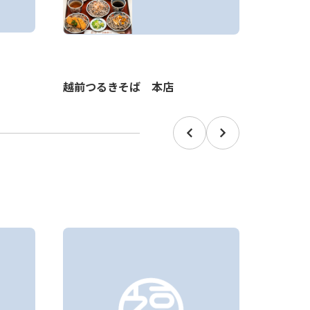
あみだそ
越前つるきそば 本店
Prev