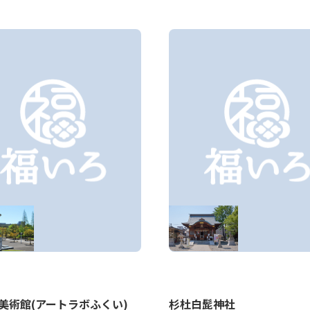
杉杜白髭神社
美術館(アートラボふくい)