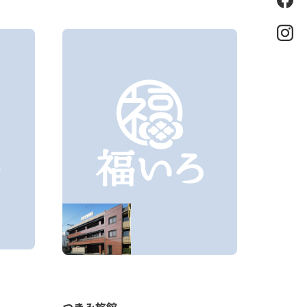
eb
oo
k
Ins
tag
ra
m
火産霊
つきみ旅館