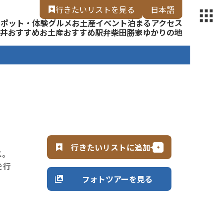
【福いろ】
行きたいリスト
を見る
日本語
スポット・体験
グルメ
お土産
イベント
泊まる
アクセス
English
井
おすすめお土産
おすすめ駅弁
柴田勝家ゆかりの地
行きたいリストに追加
ス。
を行
フォトツアーを見る