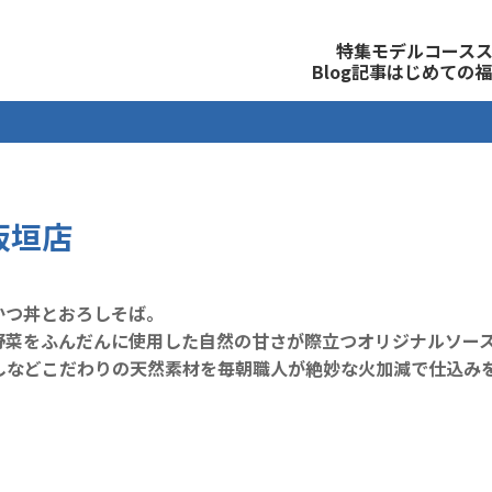
観光公式サイト
特集
モデルコース
Blog記事
はじめての福
板垣店
かつ丼とおろしそば。
野菜をふんだんに使用した自然の甘さが際立つオリジナルソー
しなどこだわりの天然素材を毎朝職人が絶妙な火加減で仕込み