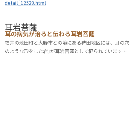
detail_12529.html
耳岩菩薩
耳の病気が治ると伝わる耳岩菩薩
福井の池田町と大野市との境にある稗田地区には、耳の穴
のような形をした岩｣が耳岩菩薩として祀られています。
昔から耳を病む者が祈願すると必ず治るといわれており、
参拝する人が多いようです。すぐ近く、旧稗田集落があっ
た場所には稗田の里公園があり、駐車場やト…