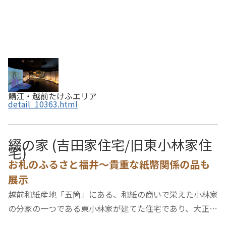
鯖江・越前たけふエリア
detail_10363.html
綴の家 (吉田家住宅/旧東小林家住
宅)
お札のふるさと福井～貴重な紙幣関係の品も
展示
越前和紙産地「五箇」にある、和紙の商いで栄えた小林家
の分家の一つである東小林家が建てた住宅であり、大正初
期に製紙業 吉田家の住宅となりました。和紙で栄えた地