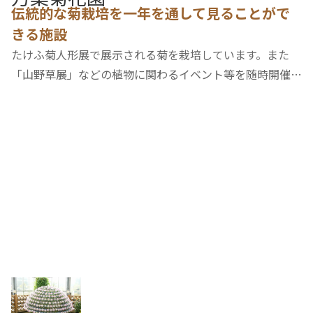
伝統的な菊栽培を一年を通して見ることがで
更新順
マップ
きる施設
たけふ菊人形展で展示される菊を栽培しています。また
「山野草展」などの植物に関わるイベント等を随時開催し
ています。