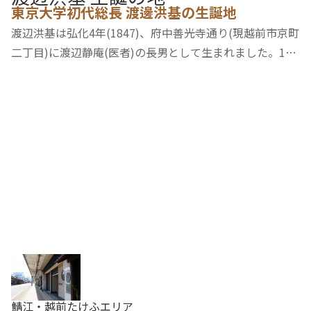
東京大学初代総長 渡邊洪基の生誕地
渡辺洪基は弘化4年(1847)、府中善光寺通り(現越前市京町
二丁目)に渡辺静庵(医者)の長男として生まれました。10
歳の時、「立教館(りっきょうかん)」に入学、その後、福
井・江戸にて漢学・医学・理科・英語・政治や兵術等を学
びました。明治維新後、大学・外務省などに…
鯖江・越前たけふエリア