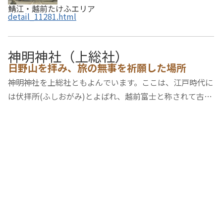
鯖江・越前たけふエリア
detail_11281.html
神明神社（上総社）
日野山を拝み、旅の無事を祈願した場所
神明神社を上総社ともよんでいます。ここは、江戸時代に
は伏拝所(ふしおがみ)とよばれ、越前富士と称されて古く
から山岳信仰の山であった日野山を遥拝する場所でした。
第26代継体天皇の時代に建立。その後の乱世で荒れ、寛
文年間（1661～1678）に領主・本多 昌長が再…