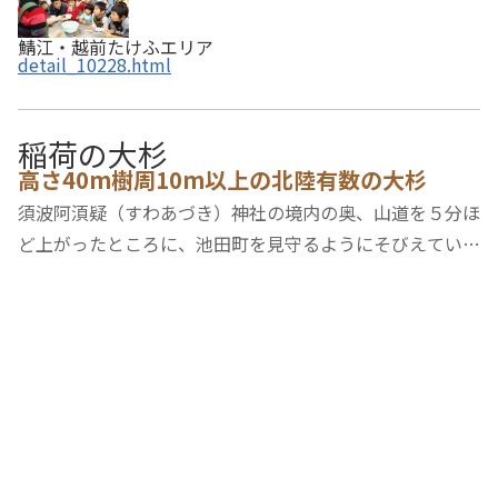
鯖江・越前たけふエリア
detail_10228.html
稲荷の大杉
高さ40m樹周10m以上の北陸有数の大杉
須波阿湏疑（すわあづき）神社の境内の奥、山道を５分ほ
ど上がったところに、池田町を見守るようにそびえていま
す。高さ40m、樹周10m余りもある北陸有数の大杉。いざ
なぎの命、いざなみの命を祀る御神木で、県の天然記念物
です。