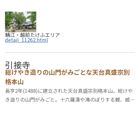
鯖江・越前たけふエリア
detail_11262.html
引接寺
総けやき造りの山門がみごとな天台真盛宗別
格本山
長亨2年(1488)に建立された天台真盛宗別格本山。総けや
き造りの山門がみごと。十六羅漢や滝のぼりする鯉、威厳
ある獅子など、勢いのある彫刻がほどこされています。境
内に入ると正面に本堂。手前にあるお堂には石の大仏が祭
られています。また、市指定文化財の地蔵尊…