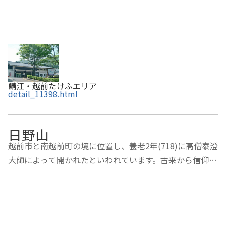
鯖江・越前たけふエリア
detail_11398.html
日野山
越前市と南越前町の境に位置し、養老2年(718)に高僧泰澄
大師によって開かれたといわれています。古来から信仰の
山であり、山頂には日野神社奥宮があります。姿が美し
く、紫式部や松平春嶽、与謝野晶子も歌に詠んでいます。
また、松尾芭蕉の「奥の細道」にも日野山が詠…