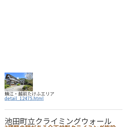
域である「五箇」の歴史を伝える貴重な住宅であり、国登
録 有形文化財に指定され、「綴の家(つづり…
鯖江・越前たけふエリア
detail_12475.html
池田町立クライミングウォール