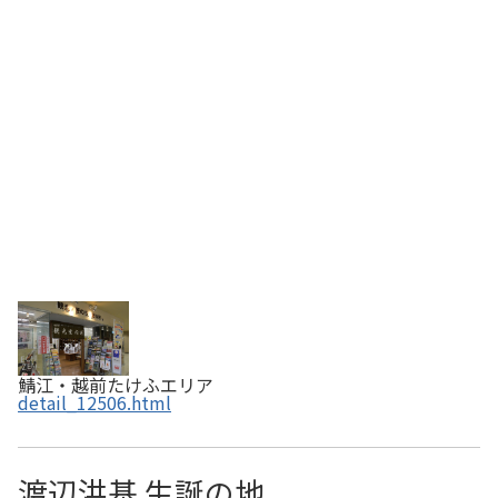
ひろさんや加古里子(かこさとし)さんのグッズもありま
す。
鯖江・越前たけふエリア
detail_12506.html
渡辺洪基 生誕の地