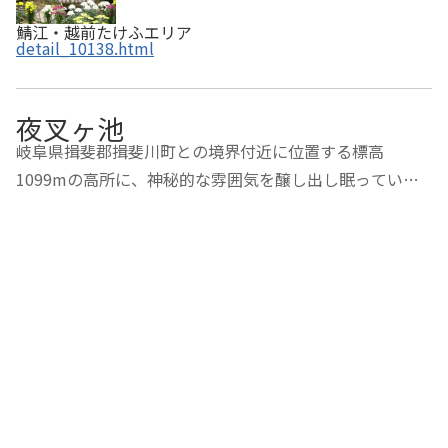
鯖江・越前たけふエリア
detail_10138.html
夜叉ヶ池
岐阜県揖斐郡揖斐川町との境界付近に位置する標高
1099mの高所に、神秘的な雰囲気を醸し出し眠っている
夜叉ヶ池。周囲230m、水深7.7mといわれるほぼ円形のこ
の池には多くの伝説があります。そのひとつに、干ばつを
救うために池に身を投じた娘のいい伝えがあり、別名「…