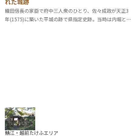
れた城跡
織田信長の家臣で府中三人衆のひとり、佐々成政が天正3
年(1575)に築いた平城の跡で県指定史跡。当時は内堀と外
堀がつくられ、城の全域は東西300m、南北350mにおよ
んだといいますが、今は本丸跡と土塁や堀の一部が残るだ
けです。この周辺は白鳳時代に大寺院があった場…
鯖江・越前たけふエリア