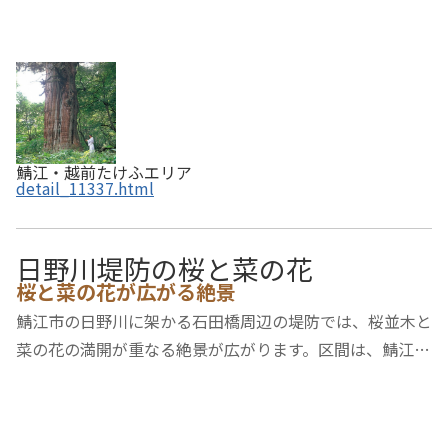
鯖江・越前たけふエリア
detail_11337.html
日野川堤防の桜と菜の花
桜と菜の花が広がる絶景
鯖江市の日野川に架かる石田橋周辺の堤防では、桜並木と
菜の花の満開が重なる絶景が広がります。区間は、鯖江の
糺橋と石田橋の間の２００ｍほどで、例年3月末から4月
の頭頃に見頃になります。