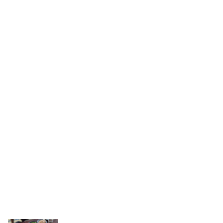
けんぞう蕎麦