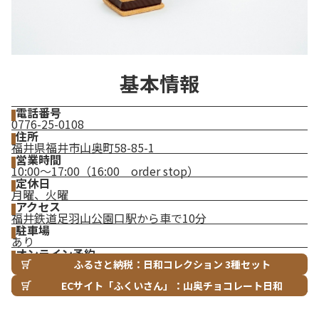
基本情報
電話番号
0776-25-0108
住所
福井県福井市山奥町58-85-1
営業時間
10:00～17:00（16:00 order stop）
定休日
月曜、火曜
アクセス
福井鉄道足羽山公園口駅から車で10分
駐車場
あり
オンライン予約
ふるさと納税：日和コレクション 3種セット
ECサイト「ふくいさん」：山奥チョコレート日和