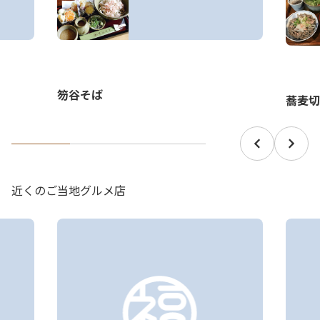
笏谷そば
蕎麦切
近くのご当地グルメ店