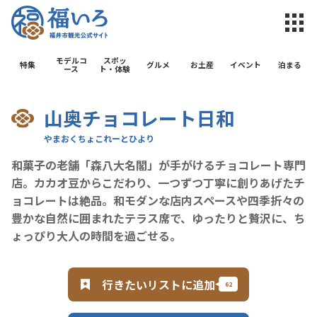
福井市観光公
モデルコ
スポッ
特集
グルメ
お土産
イベント
泊まる
ース
ト・体験
山奥チョコレート日和
和菓子の老舗「森八大名閣」が手がけるチョコレート専門
店。カカオ豆からこだわり、一つずつ丁寧に創りあげたチ
ョコレートは絶品。和モダンな店内スペースや四季折々の
豊かな自然に囲まれたテラス席で、ゆったりと贅沢に、ち
ょっぴり大人の時間を過ごせる。
行きたいリストに追加