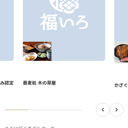
蕎麦処 木の芽屋
み認定
かざぐ