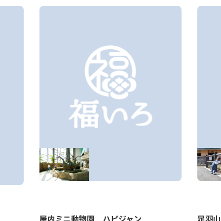
屋内ミニ動物園 ハピジャン
足羽山