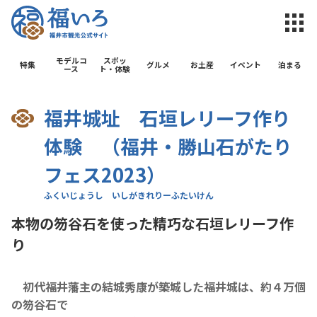
福井市観光公
モデルコ
スポッ
特集
グルメ
お土産
イベント
泊まる
ース
ト・体験
福井城址 石垣レリーフ作り
体験 （福井・勝山石がたり
フェス2023）
本物の笏谷石を使った精巧な石垣レリーフ作
り
初代福井藩主の結城秀康が築城した福井城は、約４万個
の笏谷石で