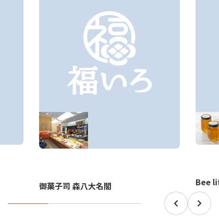
Bee 
御菓子司 森八大名閣