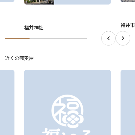
福井市
福井神社
近くの蕎麦屋