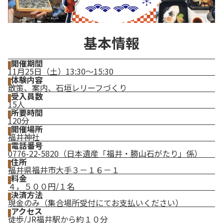
基本情報
開催期間
11月25日（土）13:30～15:30
体験内容
散策、案内、石垣レリーフづくり
受入員数
15人
所要時間
120分
開催場所
福井神社
電話番号
0776-22-5820（日本遺産「福井・勝山石がたり」係）
住所
福井県福井市大手３－１６－１
料金
４，５００円/１名
決済方法
現金のみ（集合場所受付にてお支払いください）
アクセス
徒歩/JR福井駅から約１０分