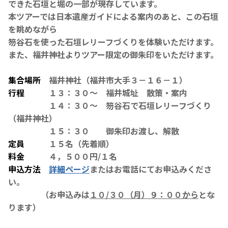
できた石垣と堀の一部が現存しています。
本ツアーでは日本遺産ガイドによる案内のあと、この石垣
を眺めながら
笏谷石を使った石垣レリーフづくりを体験いただけます。
また、福井神社よりツアー限定の御朱印をいただけます。
集合場所
福井神社（福井市大手３－１６－１）
行程
１３：３０～ 福井城址 散策・案内
１４：３０～ 笏谷石で石垣レリーフづくり
（福井神社）
１５：３０ 御朱印お渡し、解散
定員
１５名（先着順）
料金
４，５００円/１名
申込方法
詳細ページ
またはお電話にてお申込みくださ
い。
（お申込みは
１０/３０（月）９：００から
とな
ります）