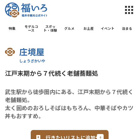
福井市観光公
モデルコ
スポッ
特集
グルメ
お土産
イベント
泊まる
ース
ト・体験
庄境屋
江戸末期から７代続く老舗蕎麺処
武生駅から徒歩圏内にある、江戸末期から７代続く
老舗麺処。
太く固めのおろしそばはもちろん、中華そばやカツ
丼もおすすめ。
行きたいリストに追加