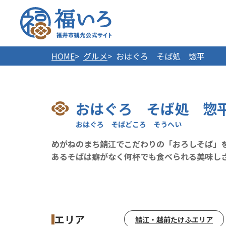
福井市
HOME
グルメ
おはぐろ そば処 惣平
おはぐろ そば処 惣
めがねのまち鯖江でこだわりの「おろしそば」
あるそばは癖がなく何杯でも食べられる美味し
エリア
鯖江・越前たけふエリア