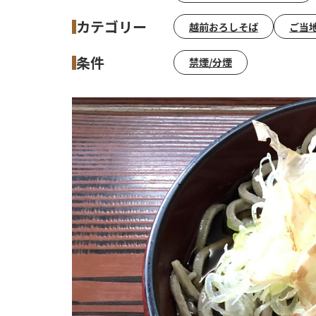
カテゴリー
越前おろしそば
ご当
条件
禁煙/分煙