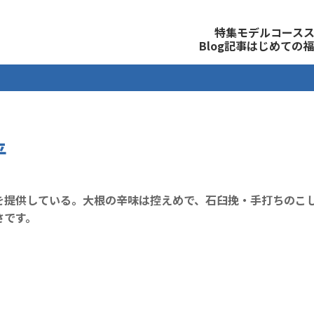
観光公式サイト
特集
モデルコース
Blog記事
はじめての福
平
を提供している。大根の辛味は控えめで、石臼挽・手打ちのこ
さです。