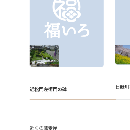
日野川
近松門左衛門の碑
近くの蕎麦屋