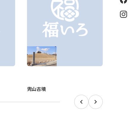
eb
oo
k
Ins
tag
ra
m
兜山古墳
旧瓜生
Prev