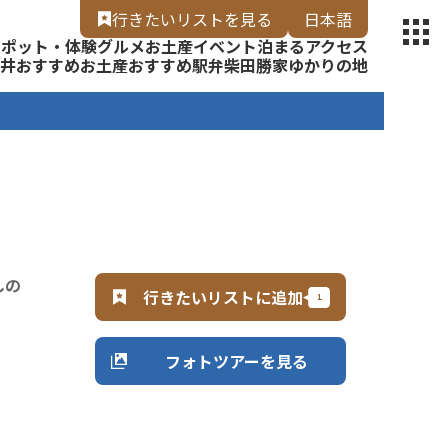
【福いろ】
行きたいリスト
を見る
日本語
スポット・体験
グルメ
お土産
イベント
泊まる
アクセス
English
井
おすすめお土産
おすすめ駅弁
柴田勝家ゆかりの地
しの
行きたいリストに追加
フォトツアーを見る