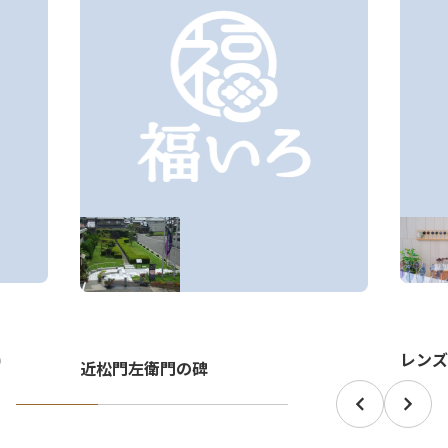
)
レンズ
近松門左衛門の碑