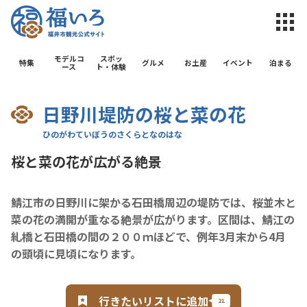
福井市観光公
モデルコ
スポッ
特集
グルメ
お土産
イベント
泊まる
ース
ト・体験
日野川堤防の桜と菜の花
桜と菜の花が広がる絶景
鯖江市の日野川に架かる石田橋周辺の堤防では、桜並木と
菜の花の満開が重なる絶景が広がります。区間は、鯖江の
糺橋と石田橋の間の２００ｍほどで、例年3月末から4月
の頭頃に見頃になります。
行きたいリストに追加