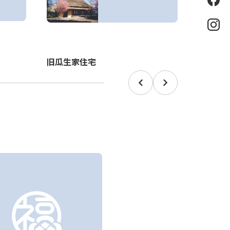
eb
oo
k
Ins
泰澄寺
tag
ra
m
旧瓜生家住宅
Prev