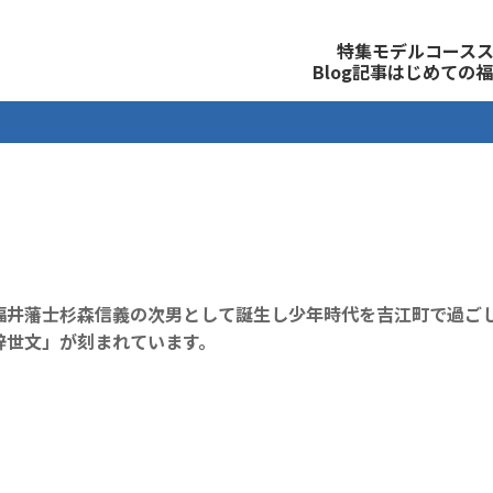
観光公式サイト
特集
モデルコース
Blog記事
はじめての福
福井藩士杉森信義の次男として誕生し少年時代を吉江町で過ご
辞世文」が刻まれています。