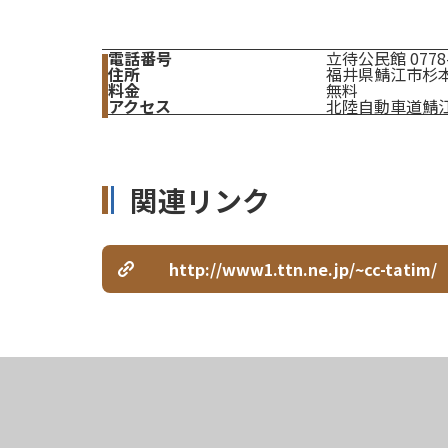
電話番号
立待公民館 0778-
住所
福井県鯖江市杉本町
料金
無料
アクセス
北陸自動車道鯖江
関連リンク
http://www1.ttn.ne.jp/~cc-tatim/