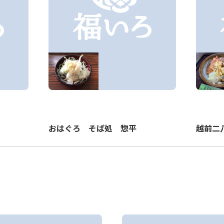
おはぐろ そば処 惣平
越前二