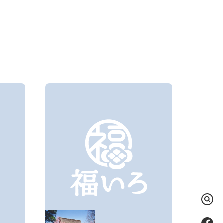
検
索
Fac