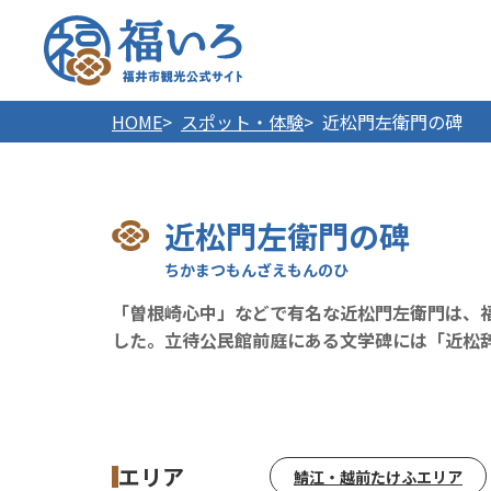
福井市
HOME
スポット・体験
近松門左衛門の碑
近松門左衛門の碑
「曽根崎心中」などで有名な近松門左衛門は、
した。立待公民館前庭にある文学碑には「近松
エリア
鯖江・越前たけふエリア