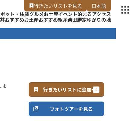
【福いろ】
行きたいリスト
を見る
日本語
スポット・体験
グルメ
お土産
イベント
泊まる
アクセス
English
井
おすすめお土産
おすすめ駅弁
柴田勝家ゆかりの地
しま
行きたいリストに追加
フォトツアーを見る