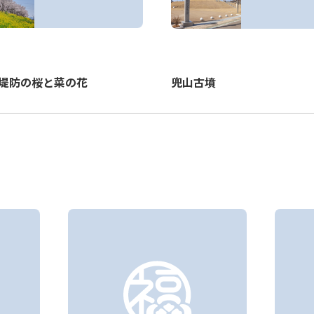
堤防の桜と菜の花
兜山古墳