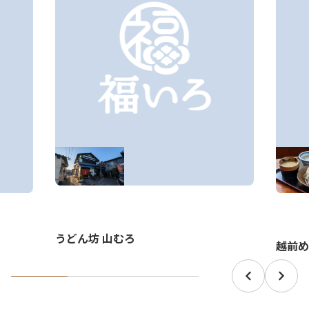
うどん坊 山むろ
越前め