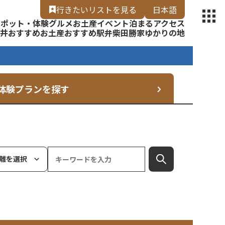
【福いろ】
行きたいリスト
を見る
日本語
スポット・体験
グルメ
お土産
イベント
泊まる
アクセス
English
井
おすすめお土産
おすすめ駅弁
柴田勝家ゆかりの地
体験プランを探す
離を選択
検索