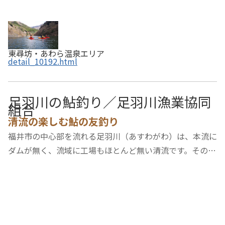
東尋坊・あわら温泉エリア
detail_10192.html
足羽川の鮎釣り／足羽川漁業協同
組合
清流の楽しむ鮎の友釣り
福井市の中心部を流れる足羽川（あすわがわ）は、本流に
ダムが無く、流域に工場もほとんど無い清流です。その上
流には、毎年６月中旬からのシーズンに鮎友釣りに延べ
８，０００人が訪れます。特に、県外から訪れる釣り客が
６割と多いことも特徴です。人気の秘訣は、鮎…