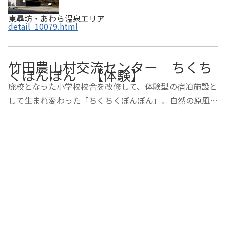
東尋坊・あわら温泉エリア
detail_10079.html
竹田農山村交流センター ちくち
くほんぼん 【体験】
廃校となった小学校校舎を改修して、体験型の宿泊施設と
して生まれ変わった「ちくちくぼんぼん」。自然の原風景
が残る山里の竹田地区にあり、川遊びやトレッキング、工
作体験など自然を満喫できる約40種類の体験プログラム
を用意しています。体験と合わせて、宿泊も可…