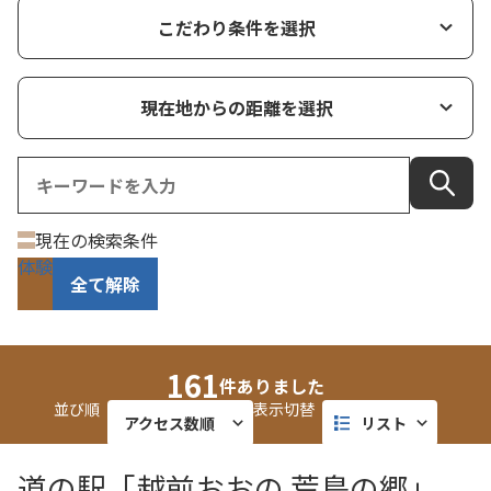
こだわり条件を選択
現在地からの距離を選択
現在の検索条件
体験
全て解除
161
件ありました
並び順
表示切替
アクセス数順
リスト
近い順
タイル
道の駅「越前おおの 荒島の郷」