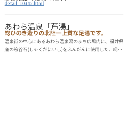
detail_10342.html
あわら温泉「芦湯」
総ひのき造りの北陸一上質な足湯です。
温泉街の中心にあるあわら温泉湯のまち広場内に、福井県
産の笏谷石(しゃくだにいし)をふんだんに使用した、総ひ
のき造りの北陸一上質な足湯があります。2種類の泉質の
異なる源泉を使用し、源泉かけ流しで、5つの浴槽で楽し
むことができます。大正ロマンをイメージした…