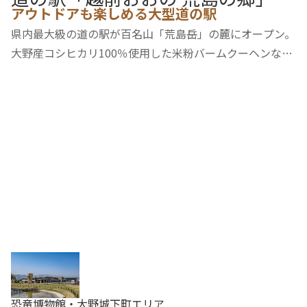
アウトドアも楽しめる大型道の駅
更新順
マップ
県内最大級の道の駅が百名山「荒島岳」の麓にオープン。
大野産コシヒカリ100％使用した米粉バームクーヘンなど
地元産食材にこだわったグルメや新鮮な農林水産物や加工
品など地場産品を豊富に揃え、一年を通して購入すること
ができます。また、アウトドアブランド「モ…
恐竜博物館・大野城下町エリア