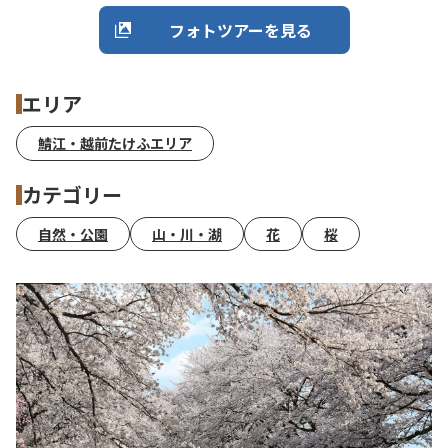
フォトツアーを見る
エリア
鯖江・越前たけふエリア
カテゴリー
自然・公園
山・川・湖
花
桜