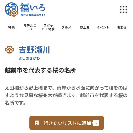
福井市観光公
モデルコ
スポッ
特集
グルメ
お土産
イベント
泊まる
ース
ト・体験
吉野瀬川
越前市を代表する桜の名所
太田橋から野上橋まで、両岸から水面に向かって枝をのば
すような見事な桜並木が続きます。越前市を代表する桜の
名所です。
行きたいリストに追加