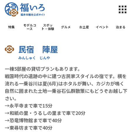
福井市観光公
モデルコ
スポッ
特集
グルメ
お土産
イベント
泊まる
ース
ト・体験
民宿 陣屋
一棟5部屋の貸切プランもあります。
戦国時代の遺跡の中に建つ古民家スタイルの宿です。横を
流れる一乗谷川は夏(6月)はホタルが舞い、カジカが鳴く
自然に囲まれた土地一乗谷石仏群散策にもどうぞお越し下
さい。
→永平寺まで車で15分
→和紙の里・うるしの里まで車で20分
→恐竜博物館まで車で40分
→東尋坊まで車で40分