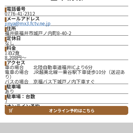
電話番号
0776-41-2312
メールアドレス
jinya@mx3.fctv.ne.jp
住所
福井県福井市城戸ノ内町8-40-2
定休日
なし
料金
1泊2食
8,208円～
アクセス
車の場合 北陸自動車道福井ICより6分
電車の場合 JR越美北線一乗谷駅下車徒歩10分（送迎あ
り）
バスの場合 京福バス下城戸ノ内下車すぐ
駐車場
あり
駐車場：台数
7
オンライン予約
オンライン予約はこちら