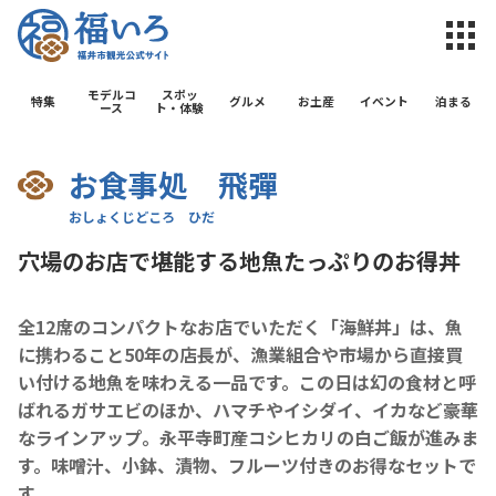
福井市観光公
モデルコ
スポッ
特集
グルメ
お土産
イベント
泊まる
ース
ト・体験
お食事処 飛彈
穴場のお店で堪能する地魚たっぷりのお得丼
全12席のコンパクトなお店でいただく「海鮮丼」は、魚
に携わること50年の店長が、漁業組合や市場から直接買
い付ける地魚を味わえる一品です。この日は幻の食材と呼
ばれるガサエビのほか、ハマチやイシダイ、イカなど豪華
なラインアップ。永平寺町産コシヒカリの白ご飯が進みま
す。味噌汁、小鉢、漬物、フルーツ付きのお得なセットで
す。