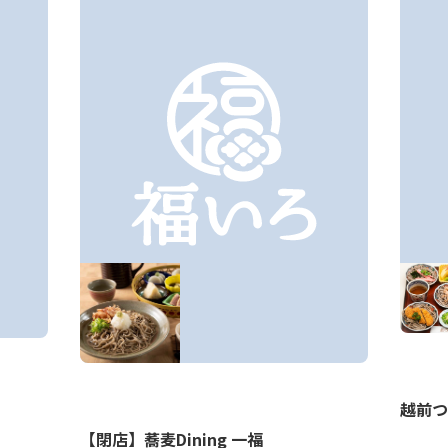
越前つ
【閉店】蕎麦Dining 一福