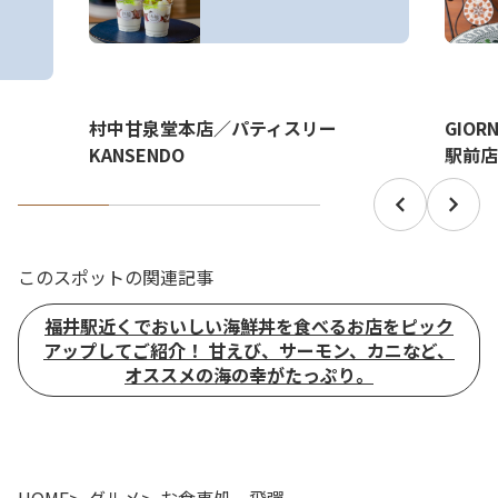
GIO
村中甘泉堂本店／パティスリー
駅前店
KANSENDO
このスポットの関連記事
福井駅近くでおいしい海鮮丼を食べるお店をピック
アップしてご紹介！ 甘えび、サーモン、カニなど、
オススメの海の幸がたっぷり。
HOME
グルメ
お食事処 飛彈