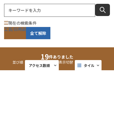
現在の検索条件
工芸/日用品
全て解除
19
件ありました
並び順
表示切替
アクセス数順
タイル
更新順
リスト
COTON
マップ