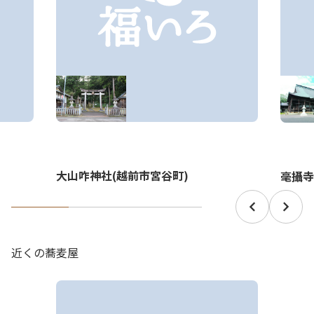
大山咋神社(越前市宮谷町)
毫攝寺
近くの蕎麦屋