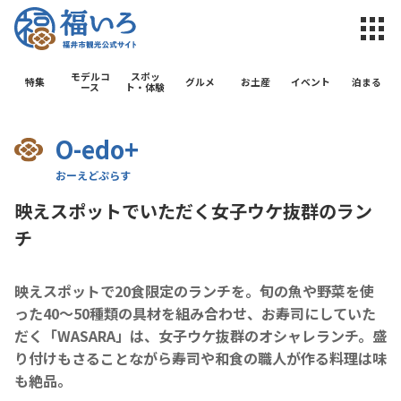
福井市観光公
モデルコ
スポッ
特集
グルメ
お土産
イベント
泊まる
ース
ト・体験
O-edo+
映えスポットでいただく女子ウケ抜群のラン
チ
映えスポットで20食限定のランチを。旬の魚や野菜を使
った40～50種類の具材を組み合わせ、お寿司にしていた
だく「WASARA」は、女子ウケ抜群のオシャレランチ。盛
り付けもさることながら寿司や和食の職人が作る料理は味
も絶品。